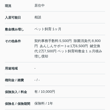
居住中
現況
相談
入居可能日
ペット飼育:1ヶ月
敷金積み増し
契約事務手数料:5,500円 除菌消臭代:8,800
その他条件
円 あんしんサポートα:1万6,500円 鍵交換
代:2万7,500円 ペット飼育時敷金１ヵ月積み
増し償却
-
用途地域
- / -
権利金 / 雑費
有 / 10,000円
保険加入 / 料金
保険料 / 1年
保険名 / 保険期間