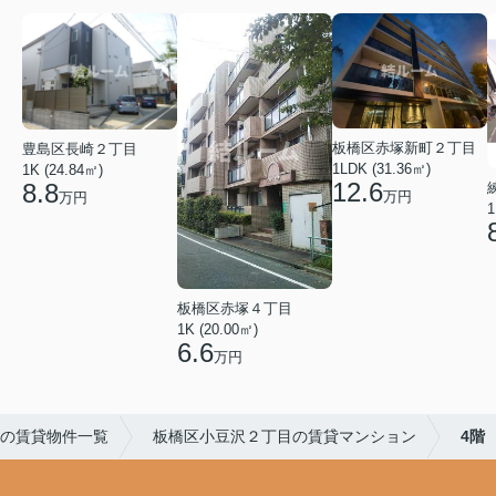
板橋区赤塚新町２丁目
豊島区長崎２丁目
1LDK (31.36㎡)
1K (24.84㎡)
12.6
8.8
万円
万円
1
板橋区赤塚４丁目
1K (20.00㎡)
6.6
万円
の賃貸物件一覧
板橋区小豆沢２丁目の賃貸マンション
4階