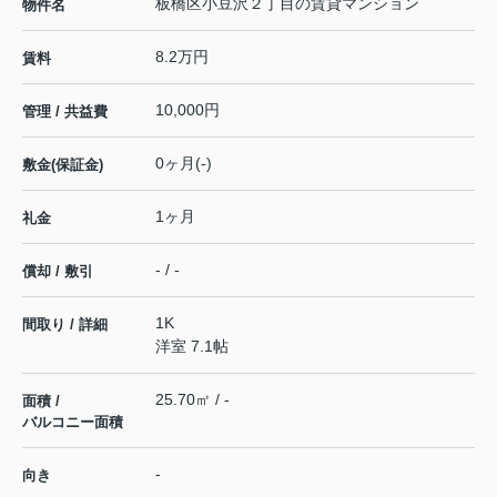
板橋区小豆沢２丁目の賃貸マンション
物件名
8.2万円
賃料
10,000円
管理 / 共益費
0ヶ月(-)
敷金(保証金)
1ヶ月
礼金
- / -
償却 / 敷引
1K
間取り / 詳細
洋室 7.1帖
25.70㎡ / -
面積 /
バルコニー面積
-
向き