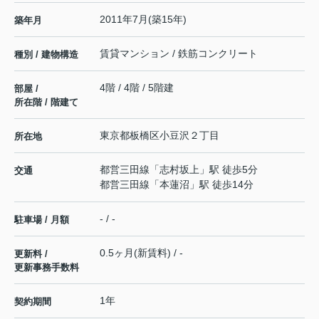
2011年7月(築15年)
築年月
賃貸マンション / 鉄筋コンクリート
種別 / 建物構造
4階 / 4階 / 5階建
部屋 /
所在階 / 階建て
東京都
板橋区
小豆沢
２丁目
所在地
都営三田線
「
志村坂上
」駅 徒歩5分
交通
都営三田線
「
本蓮沼
」駅 徒歩14分
- / -
駐車場 / 月額
0.5ヶ月(新賃料) / -
更新料 /
更新事務手数料
1年
契約期間