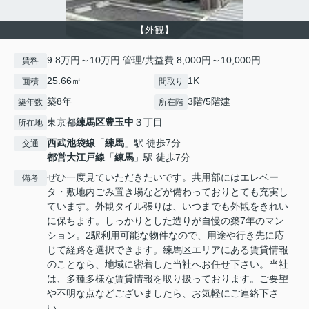
【外観】
9.8万円～10万円 管理/共益費 8,000円～10,000円
賃料
25.66㎡
1K
面積
間取り
築8年
3階/5階建
築年数
所在階
東京都
練馬区
豊玉中
３丁目
所在地
西武池袋線
「
練馬
」駅 徒歩7分
交通
都営大江戸線
「
練馬
」駅 徒歩7分
ぜひ一度見ていただきたいです。共用部にはエレベー
備考
タ・敷地内ごみ置き場などが備わっておりとても充実し
ています。外観タイル張りは、いつまでも外観をきれい
に保ちます。しっかりとした造りが自慢の築7年のマン
ション。2駅利用可能な物件なので、用途や行き先に応
じて経路を選択できます。練馬区エリアにある賃貸情報
のことなら、地域に密着した当社へお任せ下さい。当社
は、多種多様な賃貸情報を取り扱っております。ご要望
や不明な点などございましたら、お気軽にご連絡下さ
い。