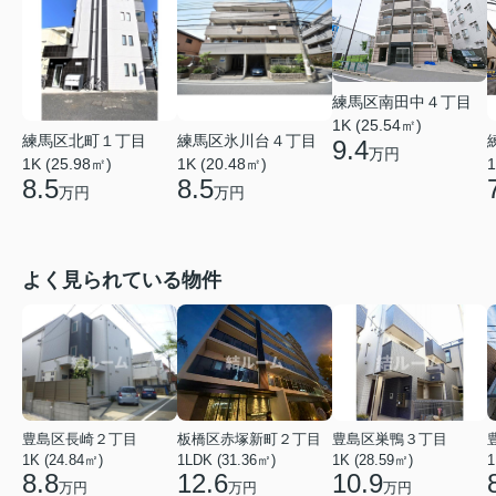
練馬区南田中４丁目
1K (25.54㎡)
練馬区北町１丁目
練馬区氷川台４丁目
9.4
万円
1K (25.98㎡)
1K (20.48㎡)
1
8.5
8.5
万円
万円
よく見られている物件
豊島区長崎２丁目
板橋区赤塚新町２丁目
豊島区巣鴨３丁目
1K (24.84㎡)
1LDK (31.36㎡)
1K (28.59㎡)
1
8.8
12.6
10.9
万円
万円
万円