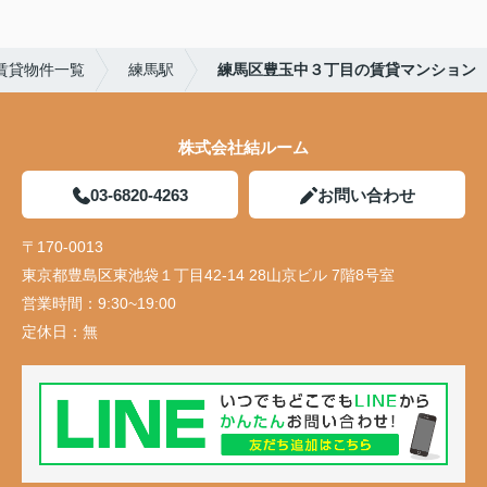
賃貸物件一覧
練馬駅
練馬区豊玉中３丁目の賃貸マンション
株式会社結ルーム
03-6820-4263
お問い合わせ
〒170-0013
東京都豊島区東池袋１丁目42-14 28山京ビル 7階8号室
営業時間：
9:30~19:00
定休日：
無