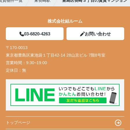
賃貸物件一覧
東長崎駅
豊島区長崎３丁目の賃貸マンション
株式会社結ルーム
03-6820-4263
お問い合わせ
〒170-0013
東京都豊島区東池袋１丁目42-14 28山京ビル 7階8号室
営業時間：
9:30~19:00
定休日：
無
トップページ