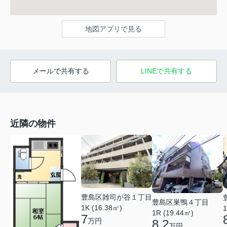
地図アプリで見る
メールで共有する
LINEで共有する
近隣の物件
豊島区雑司が谷１丁目
豊島区巣鴨４丁目
1K (16.38㎡)
1
1R (19.44㎡)
7
万円
8.2
万円