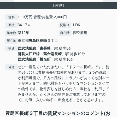
【外観】
11.3万円 管理/共益費 2,000円
賃料
34.17㎡
1LDK
面積
間取り
築12年
1階/2階建
築年数
所在階
東京都
豊島区
長崎
３丁目
所在地
西武池袋線
「
東長崎
」駅 徒歩5分
交通
都営大江戸線
「
落合南長崎
」駅 徒歩10分
西武池袋線
「
椎名町
」駅 徒歩10分
ぜひ一度見ていただきたい、「ドヌール長崎」です。徒
備考
歩5分歩けば豊島南長崎郵便局があります。2つの路線
が利用可能で、片方の路線にトラブルがあっても別ルー
トが使えます。防犯対策もバッチリなマンションタイプ
の物件です。物件探しをはじめた方、当社をご利用して
みませんか。たくさんの物件をご用意しておりますの
で、お気に入りの物件に出会えることかと思います。
豊島区長崎３丁目の賃貸マンションのコメント(お