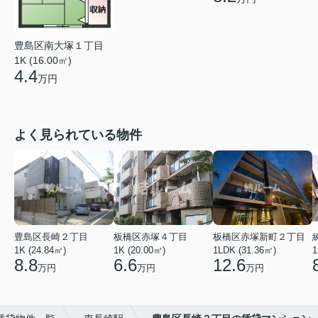
豊島区南大塚１丁目
1K (16.00㎡)
4.4
万円
よく見られている物件
豊島区長崎２丁目
板橋区赤塚４丁目
板橋区赤塚新町２丁目
1K (24.84㎡)
1K (20.00㎡)
1LDK (31.36㎡)
1
8.8
6.6
12.6
万円
万円
万円