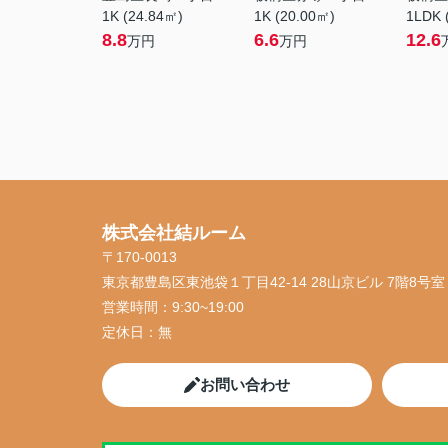
1K (24.84㎡)
1K (20.00㎡)
1LDK 
8.8
6.6
12.6
万円
万円
株式会社結ルーム
〒170-0013
東京都豊島区東池袋１丁目42-14 28山京ビル 7階8号室
営業時間：
9:30~19:00
定休日：
無
お問い合わせ