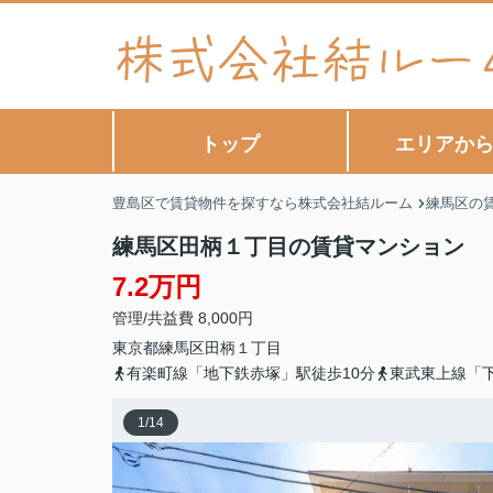
トップ
エリアか
豊島区で賃貸物件を探すなら株式会社結ルーム
練馬区の
練馬区田柄１丁目の賃貸マンション
7.2万円
管理/共益費 8,000円
東京都
練馬区
田柄
１丁目
有楽町線「地下鉄赤塚」駅徒歩10分
東武東上線「下
1
/
14