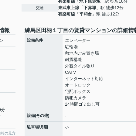
有楽町線
「
地下鉄赤塚
」駅 徒歩10分
東武東上線
「
下赤塚
」駅 徒歩12分
交通
有楽町線
「
平和台
」駅 徒歩12分
情報
練馬区田柄１丁目の賃貸マンションの詳細情
ン
設備条件
エレベーター
駐輪場
敷地内ごみ置き場
耐震構造
外観タイル張り
CATV
インターネット対応
オートロック
宅配ボックス
防犯カメラ
24時間ゴミ出し可
0分
設備(その他)
-
分
駐車場/月額
-/-
情報の見方