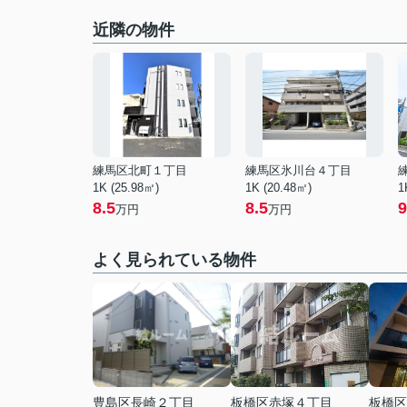
近隣の物件
練馬区北町１丁目
練馬区氷川台４丁目
1K (25.98㎡)
1K (20.48㎡)
1
8.5
8.5
9
万円
万円
よく見られている物件
豊島区長崎２丁目
板橋区赤塚４丁目
板橋区