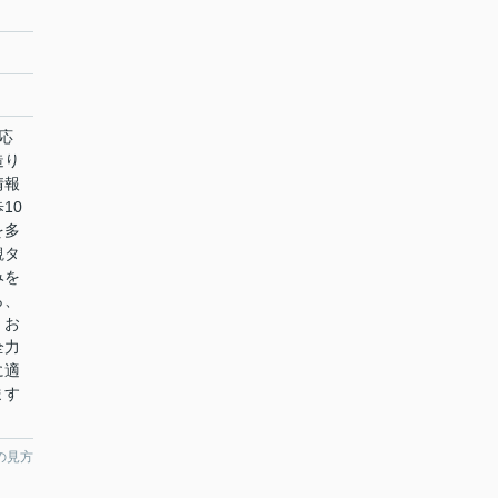
応
造り
情報
10
を多
観タ
みを
ら、
。お
全力
に適
ます
の見方