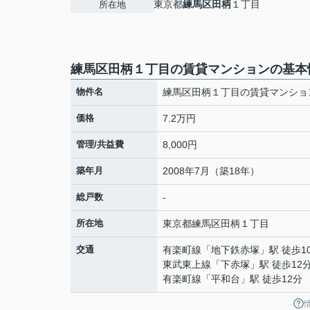
東京都
練馬区
田柄
１丁目
所在地
練馬区田柄１丁目の賃貸マンションの基本
物件名
練馬区田柄１丁目の賃貸マンショ
価格
7.2万円
管理/共益費
8,000円
築年月
2008年7月（築18年）
総戸数
-
所在地
東京都
練馬区
田柄
１丁目
交通
有楽町線
「
地下鉄赤塚
」駅 徒歩1
東武東上線
「
下赤塚
」駅 徒歩12
有楽町線
「
平和台
」駅 徒歩12分