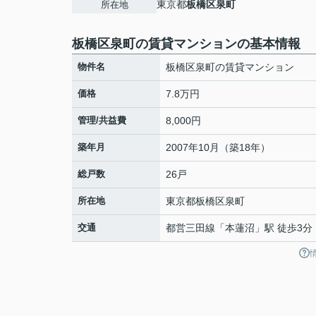
東京都
板橋区
泉町
所在地
板橋区泉町の賃貸マンションの基本情報
物件名
板橋区泉町の賃貸マンション
価格
7.8万円
管理/共益費
8,000円
築年月
2007年10月（築18年）
総戸数
26戸
所在地
東京都
板橋区
泉町
交通
都営三田線
「
本蓮沼
」駅 徒歩3分