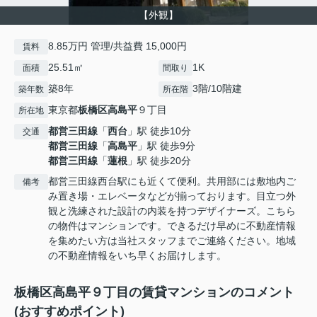
【外観】
8.85万円 管理/共益費 15,000円
賃料
25.51㎡
1K
面積
間取り
築8年
3階/10階建
築年数
所在階
東京都
板橋区
高島平
９丁目
所在地
都営三田線
「
西台
」駅 徒歩10分
交通
都営三田線
「
高島平
」駅 徒歩9分
都営三田線
「
蓮根
」駅 徒歩20分
都営三田線西台駅にも近くて便利。共用部には敷地内ご
備考
み置き場・エレベータなどが揃っております。目立つ外
観と洗練された設計の内装を持つデザイナーズ。こちら
の物件はマンションです。できるだけ早めに不動産情報
を集めたい方は当社スタッフまでご連絡ください。地域
の不動産情報をいち早くお届けします。
板橋区高島平９丁目の賃貸マンションのコメント
(おすすめポイント)