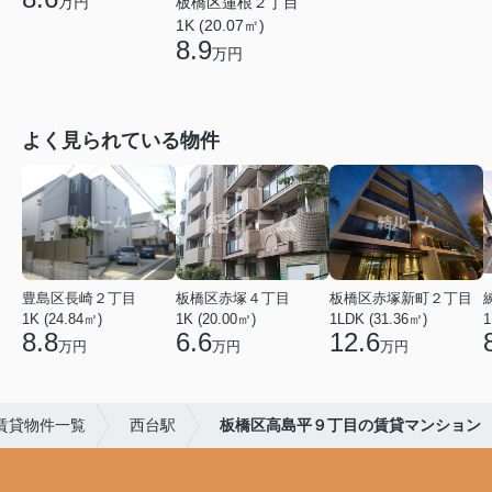
板橋区蓮根２丁目
万円
1K (20.07㎡)
8.9
万円
よく見られている物件
豊島区長崎２丁目
板橋区赤塚４丁目
板橋区赤塚新町２丁目
1K (24.84㎡)
1K (20.00㎡)
1LDK (31.36㎡)
1
8.8
6.6
12.6
万円
万円
万円
賃貸物件一覧
西台駅
板橋区高島平９丁目の賃貸マンション