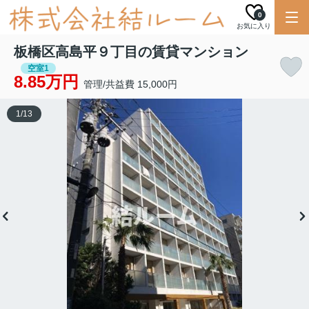
0
お気に入り
板橋区高島平９丁目の賃貸マンション
空室1
8.85万円
管理/共益費 15,000円
1
/
13