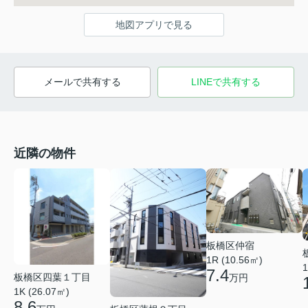
地図アプリで見る
メールで共有する
LINEで共有する
近隣の物件
板橋区仲宿
1R (10.56㎡)
1
7.4
板橋区四葉１丁目
万円
1K (26.07㎡)
8.6