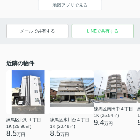
地図アプリで見る
メールで共有する
LINEで共有する
近隣の物件
練馬区南田中４丁目
1K (25.54㎡)
1
練馬区北町１丁目
練馬区氷川台４丁目
9.4
万円
1K (25.98㎡)
1K (20.48㎡)
8.5
8.5
万円
万円