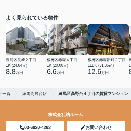
よく見られている物件
豊島区長崎２丁目
板橋区赤塚４丁目
板橋区赤塚新町２丁目
1K (24.84㎡)
1K (20.00㎡)
1LDK (31.36㎡)
1
8.8
6.6
12.6
万円
万円
万円
件一覧
練馬高野台駅
練馬区高野台４丁目の賃貸マンション
株式会社結ルーム
03-6820-4263
お問い合わせ