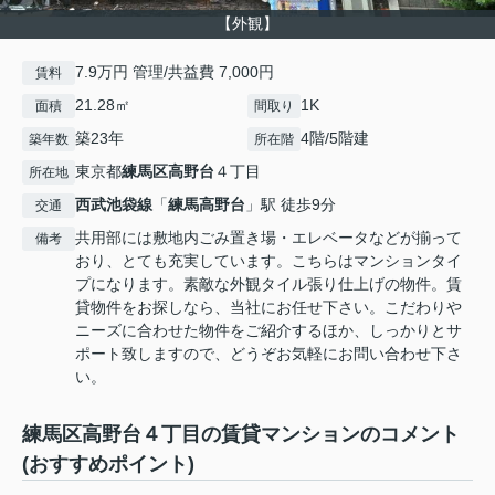
【外観】
7.9万円 管理/共益費 7,000円
賃料
21.28㎡
1K
面積
間取り
築23年
4階/5階建
築年数
所在階
東京都
練馬区
高野台
４丁目
所在地
西武池袋線
「
練馬高野台
」駅 徒歩9分
交通
共用部には敷地内ごみ置き場・エレベータなどが揃って
備考
おり、とても充実しています。こちらはマンションタイ
プになります。素敵な外観タイル張り仕上げの物件。賃
貸物件をお探しなら、当社にお任せ下さい。こだわりや
ニーズに合わせた物件をご紹介するほか、しっかりとサ
ポート致しますので、どうぞお気軽にお問い合わせ下さ
い。
練馬区高野台４丁目の賃貸マンションのコメント
(おすすめポイント)