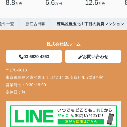
8.8
6.6
12.6
万円
万円
万円
物件一覧
新江古田駅
練馬区豊玉北１丁目の賃貸マンション
株式会社結ルーム
03-6820-4263
お問い合わせ
〒170-0013
東京都豊島区東池袋１丁目42-14 28山京ビル 7階8号室
営業時間：
9:30~19:00
定休日：
無