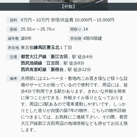
【外観】
9万円～10万円 管理/共益費 10,000円～15,000円
賃料
25.55㎡～25.70㎡
1K
面積
間取り
築8年
4階/5階建
築年数
所在階
東京都
練馬区
豊玉北
１丁目
所在地
都営大江戸線
「
新江古田
」駅 徒歩4分
交通
西武池袋線
「
江古田
」駅 徒歩8分
西武有楽町線
「
新桜台
」駅 徒歩12分
共用部にはエレベータ・敷地内ごみ置き場など様々な設
備考
備やサービスが揃っているので便利です。周辺には、徒
歩4分で利用できる駅があります。きれいな外観を簡単
に保つことができる、外観タイル張りとなっておりま
す。周辺に2駅あるので電車通勤しやすいです。しっか
りとした造りが自慢の築7年の物件。こちらの物件詳細
につきましては、お気軽にご連絡下さい。その際、都営
大江戸線新江古田周辺の地域情報なども併せてお伝え致
します。