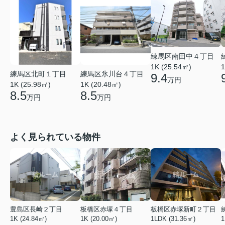
練馬区南田中４丁目
1K (25.54㎡)
1
練馬区北町１丁目
練馬区氷川台４丁目
9.4
万円
1K (25.98㎡)
1K (20.48㎡)
8.5
8.5
万円
万円
よく見られている物件
豊島区長崎２丁目
板橋区赤塚４丁目
板橋区赤塚新町２丁目
1K (24.84㎡)
1K (20.00㎡)
1LDK (31.36㎡)
1