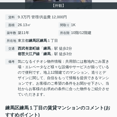
【外観】
9.3万円 管理/共益費 12,000円
賃料
26.13㎡
1K
面積
間取り
築11年
10階/12階建
築年数
所在階
東京都
練馬区
練馬
１丁目
所在地
西武有楽町線
「
練馬
」駅 徒歩2分
交通
都営大江戸線
「
練馬
」駅 徒歩3分
気になるイチオシ物件情報：共用部には敷地内ごみ置き
備考
場・エレベータなど様々な設備やサービスが揃っている
ので便利です。地上12階建てのマンション。造りとデ
ザインに関して、自信をもって情報を提供できるマンシ
ョンです。お客様のご希望の条件をお聞かせ下さい。当
社からお客様のお求めの条件に合った物件をご紹介させ
ていただきます。
練馬区練馬１丁目の賃貸マンションのコメント(お
すすめポイント)