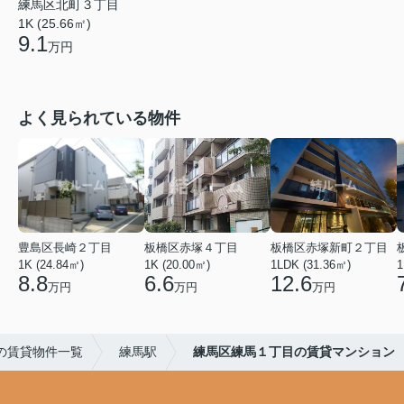
練馬区北町３丁目
1K (25.66㎡)
9.1
万円
よく見られている物件
豊島区長崎２丁目
板橋区赤塚４丁目
板橋区赤塚新町２丁目
1K (24.84㎡)
1K (20.00㎡)
1LDK (31.36㎡)
1
8.8
6.6
12.6
万円
万円
万円
の賃貸物件一覧
練馬駅
練馬区練馬１丁目の賃貸マンション