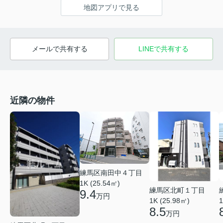
地図アプリで見る
メールで共有する
LINEで共有する
近隣の物件
練馬区南田中４丁目
1K (25.54㎡)
練馬区北町１丁目
9.4
万円
1K (25.98㎡)
1
8.5
万円