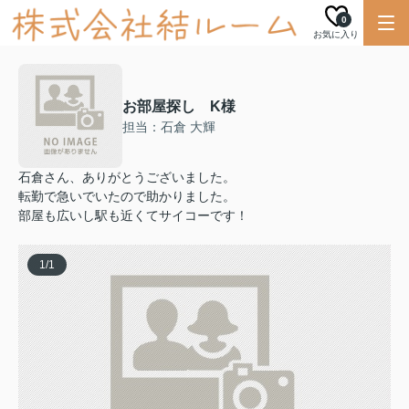
0
お気に入り
お部屋探し K様
担当：石倉 大輝
石倉さん、ありがとうございました。
転勤で急いでいたので助かりました。
部屋も広いし駅も近くてサイコーです！
1
/
1