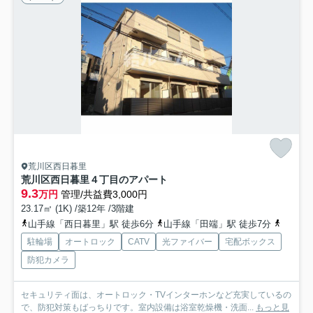
荒川区西日暮里
荒川区西日暮里４丁目のアパート
9.3
万円
管理/共益費3,000円
23.17㎡ (1K) /築12年 /3階建
山手線「西日暮里」駅 徒歩6分
山手線「田端」駅 徒歩7分
千代田
駐輪場
オートロック
CATV
光ファイバー
宅配ボックス
防犯カメラ
セキュリティ面は、オートロック・TVインターホンなど充実しているの
で、防犯対策もばっちりです。室内設備は浴室乾燥機・洗面...
もっと見