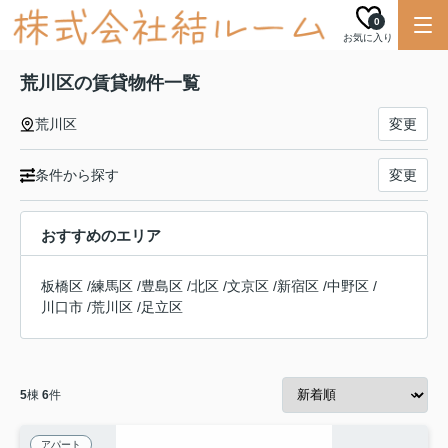
0
お気に入り
荒川区の賃貸物件一覧
荒川区
変更
条件から探す
変更
おすすめのエリア
板橋区
/
練馬区
/
豊島区
/
北区
/
文京区
/
新宿区
/
中野区
/
川口市
/
荒川区
/
足立区
5
棟
6
件
アパート