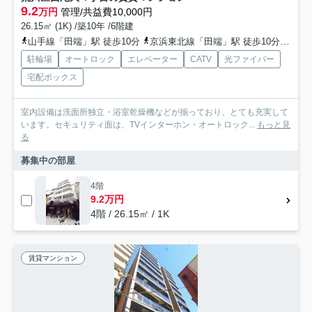
9.2
万円
管理/共益費10,000円
26.15㎡ (1K) /築10年 /6階建
山手線「田端」駅 徒歩10分
京浜東北線「田端」駅 徒歩10分
日暮
駐輪場
オートロック
エレベーター
CATV
光ファイバー
宅配ボックス
室内設備は洗面所独立・浴室乾燥機などが揃っており、とても充実して
います。セキュリティ面は、TVインターホン・オートロック...
もっと見
る
募集中の部屋
4階
9.2万円
4階 / 26.15㎡ / 1K
賃貸マンション