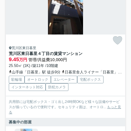
荒川区東日暮里
荒川区東日暮里４丁目の賃貸マンション
9.45
万円
管理/共益費10,000円
25.50㎡ (1K) /築11年 /10階建
山手線「日暮里」駅 徒歩9分
日暮里舎人ライナー「日暮里」駅 徒歩9分
駐輪場
オートロック
エレベーター
宅配ボックス
インターネット対応
防犯カメラ
共用部には宅配ボックス・ゴミ出し24時間OKなど様々な設備やサービ
スが揃っているので便利です。セキュリティ面は、オートロ...
もっと見
る
募集中の部屋