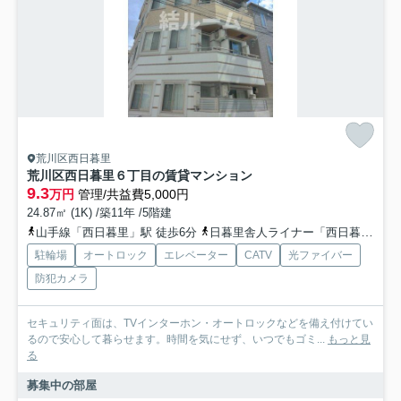
荒川区西日暮里
荒川区西日暮里６丁目の賃貸マンション
9.3
万円
管理/共益費5,000円
24.87㎡ (1K) /築11年 /5階建
山手線「西日暮里」駅 徒歩6分
日暮里舎人ライナー「西日暮里」駅 徒歩3分
駐輪場
オートロック
エレベーター
CATV
光ファイバー
防犯カメラ
セキュリティ面は、TVインターホン・オートロックなどを備え付けてい
るので安心して暮らせます。時間を気にせず、いつでもゴミ...
もっと見
る
募集中の部屋