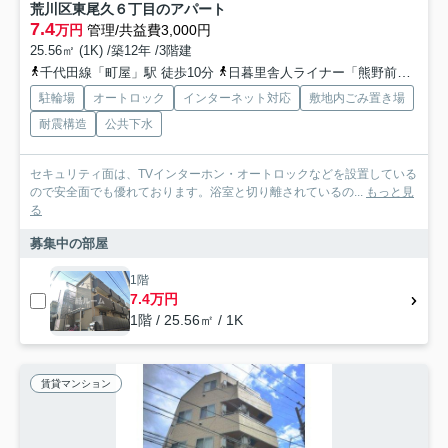
荒川区東尾久６丁目のアパート
7.4
万円
管理/共益費3,000円
25.56㎡ (1K) /築12年 /3階建
千代田線「町屋」駅 徒歩10分
日暮里舎人ライナー「熊野前」駅 徒歩7分
駐輪場
オートロック
インターネット対応
敷地内ごみ置き場
耐震構造
公共下水
セキュリティ面は、TVインターホン・オートロックなどを設置している
ので安全面でも優れております。浴室と切り離されているの...
もっと見
る
募集中の部屋
1階
7.4万円
1階 / 25.56㎡ / 1K
賃貸マンション