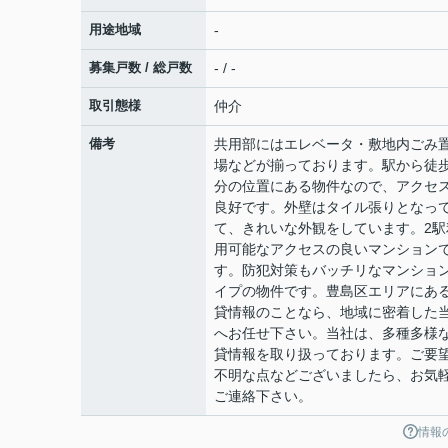
用途地域
-
募集戸数 / 総戸数
- / -
取引態様
仲介
備考
共用部にはエレベータ・敷地内ごみ
場などが揃っております。駅から徒歩
分の位置にある物件なので、アクセ
良好です。外壁はタイル張りとなっ
て、きれいな外観をしています。2駅
用可能なアクセスの良いマンション
す。防犯対策もバッチリなマンショ
イプの物件です。豊島区エリアにあ
貸情報のことなら、地域に密着した
へお任せ下さい。当社は、多種多様
貸情報を取り扱っております。ご要
不明な点などございましたら、お気
ご連絡下さい。
情報