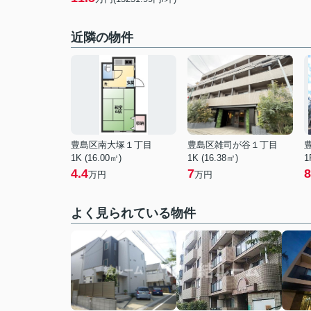
近隣の物件
豊島区南大塚１丁目
豊島区雑司が谷１丁目
1K (16.00㎡)
1K (16.38㎡)
1
4.4
7
8
万円
万円
よく見られている物件