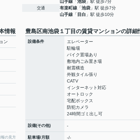
山手線
「
池袋
」駅 徒歩7分
有楽町線
「
池袋
」駅 徒歩7分
交通
山手線
「
目白
」駅 徒歩10分
本情報
豊島区南池袋１丁目の賃貸マンションの詳細
ョン
設備条件
エレベーター
駐輪場
バイク置場あり
敷地内ごみ置き場
耐震構造
外観タイル張り
CATV
インターネット対応
オートロック
宅配ボックス
防犯カメラ
24時間ゴミ出し可
設備(その他)
-
情報の見方
駐車場/月額
-/-