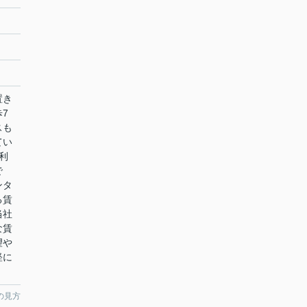
置き
7
スも
てい
利
で
ンタ
る賃
当社
な賃
望や
軽に
の見方