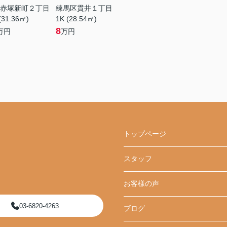
赤塚新町２丁目
練馬区貫井１丁目
(31.36㎡)
1K (28.54㎡)
8
万円
万円
トップページ
スタッフ
お客様の声
03-6820-4263
ブログ