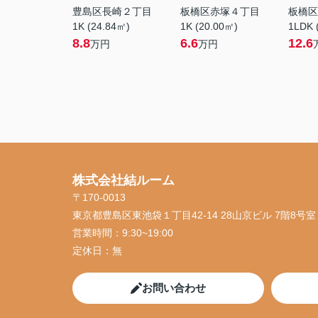
豊島区長崎２丁目
板橋区赤塚４丁目
板橋区
1K (24.84㎡)
1K (20.00㎡)
1LDK 
8.8
6.6
12.6
万円
万円
株式会社結ルーム
〒170-0013
東京都豊島区東池袋１丁目42-14 28山京ビル 7階8号室
営業時間：
9:30~19:00
定休日：
無
お問い合わせ