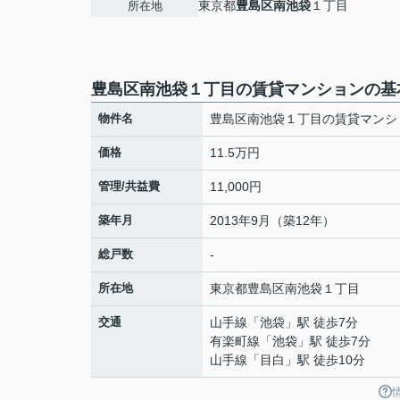
東京都
豊島区
南池袋
１丁目
所在地
豊島区南池袋１丁目の賃貸マンションの基
物件名
豊島区南池袋１丁目の賃貸マンシ
価格
11.5万円
管理/共益費
11,000円
築年月
2013年9月（築12年）
総戸数
-
所在地
東京都
豊島区
南池袋
１丁目
交通
山手線
「
池袋
」駅 徒歩7分
有楽町線
「
池袋
」駅 徒歩7分
山手線
「
目白
」駅 徒歩10分