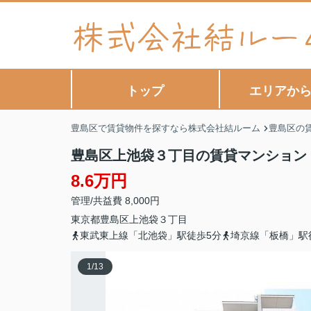
トップ
エリアか
豊島区で賃貸物件を探すなら株式会社結ルーム
豊島区の
豊島区上池袋３丁目の賃貸マンション
8.6万円
管理/共益費 8,000円
東京都
豊島区
上池袋
３丁目
東武東上線「北池袋」駅徒歩5分
埼京線「板橋」駅
1
/
13