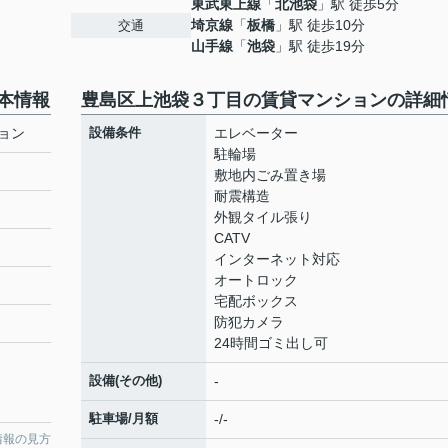
東武東上線
「
北池袋
」駅 徒歩5分
埼京線
「
板橋
」駅 徒歩10分
交通
山手線
「
池袋
」駅 徒歩19分
本情報
豊島区上池袋３丁目の賃貸マンションの詳細
ョン
設備条件
エレベーター
駐輪場
敷地内ごみ置き場
耐震構造
外観タイル張り
CATV
インターネット対応
オートロック
宅配ボックス
防犯カメラ
24時間ゴミ出し可
設備(その他)
-
駐車場/月額
-/-
情報の見方