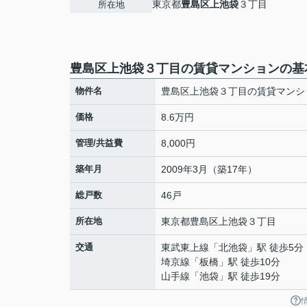
東京都
豊島区
上池袋
３丁目
所在地
豊島区上池袋３丁目の賃貸マンションの基
物件名
豊島区上池袋３丁目の賃貸マンシ
価格
8.6万円
管理/共益費
8,000円
築年月
2009年3月（築17年）
総戸数
46戸
所在地
東京都
豊島区
上池袋
３丁目
交通
東武東上線
「
北池袋
」駅 徒歩5分
埼京線
「
板橋
」駅 徒歩10分
山手線
「
池袋
」駅 徒歩19分