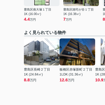
豊島区南大塚１丁目
豊島区雑司が谷１丁目
1K (16.00㎡)
1K (16.38㎡)
1
4.4
7
8
万円
万円
よく見られている物件
豊島区長崎２丁目
板橋区赤塚新町２丁目
豊島区
1K (24.84㎡)
1LDK (31.36㎡)
1K (2
8.8
12.6
10.9
万円
万円