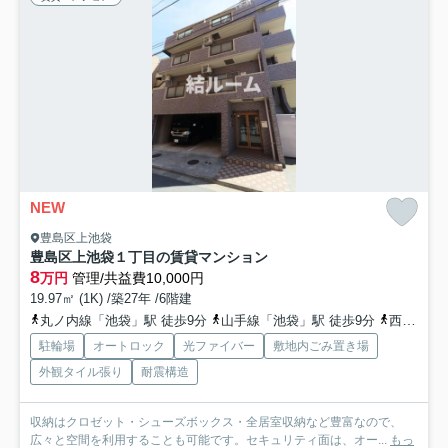
NEW
豊島区上池袋
豊島区上池袋１丁目の賃貸マンション
8
万円
管理/共益費10,000円
19.97㎡ (1K) /築27年 /6階建
丸ノ内線「池袋」駅 徒歩9分
山手線「池袋」駅 徒歩9分
西武池袋線「池袋」駅 徒歩9分
駐輪場
オートロック
光ファイバー
敷地内ごみ置き場
外観タイル張り
耐震構造
収納はクロゼット・シューズボックス・全居室収納など豊富なので、
広々と空間を利用することも可能です。セキュリティ面は、オー...
もっ