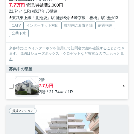
7.7
万円
管理/共益費2,000円
21.74㎡ (1R) /築27年 /3階建
東武東上線「北池袋」駅 徒歩8分
埼京線「板橋」駅 徒歩13分
山手
CATV
インターネット対応
敷地内ごみ置き場
耐震構造
公共下水
来客時にはTVインターホンを使用して訪問者の顔を確認することができ
ます。収納はシューズボックス・クロゼットなど豊富なので...
もっと見
る
募集中の部屋
2階
7.7万円
2階 / 21.74㎡ / 1R
賃貸マンション