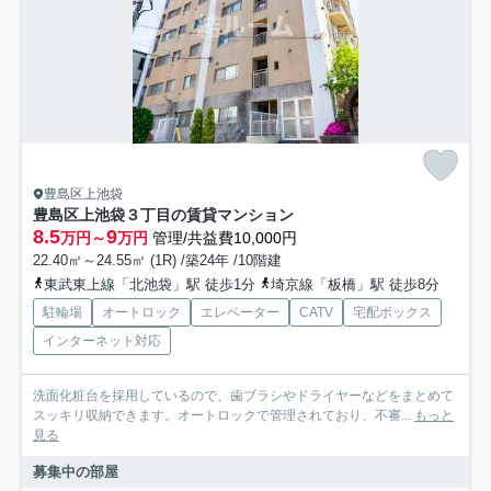
豊島区上池袋
豊島区上池袋３丁目の賃貸マンション
8.5
9
万円～
万円
管理/共益費10,000円
22.40㎡～24.55㎡ (1R) /築24年 /10階建
東武東上線「北池袋」駅 徒歩1分
埼京線「板橋」駅 徒歩8分
駐輪場
オートロック
エレベーター
CATV
宅配ボックス
インターネット対応
洗面化粧台を採用しているので、歯ブラシやドライヤーなどをまとめて
スッキリ収納できます。オートロックで管理されており、不審...
もっと
見る
募集中の部屋