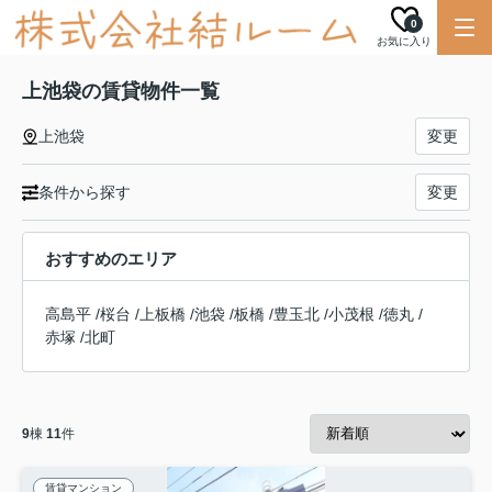
0
お気に入り
上池袋の賃貸物件一覧
上池袋
変更
条件から探す
変更
おすすめのエリア
高島平
/
桜台
/
上板橋
/
池袋
/
板橋
/
豊玉北
/
小茂根
/
徳丸
/
赤塚
/
北町
9
棟
11
件
賃貸マンション