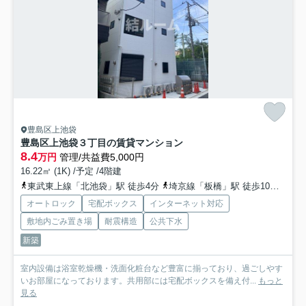
豊島区上池袋
豊島区上池袋３丁目の賃貸マンション
8.4
万円
管理/共益費5,000円
16.22㎡ (1K) /予定 /4階建
東武東上線「北池袋」駅 徒歩4分
埼京線「板橋」駅 徒歩10分
山手
オートロック
宅配ボックス
インターネット対応
敷地内ごみ置き場
耐震構造
公共下水
新築
室内設備は浴室乾燥機・洗面化粧台など豊富に揃っており、過ごしやす
いお部屋になっております。共用部には宅配ボックスを備え付...
もっと
見る