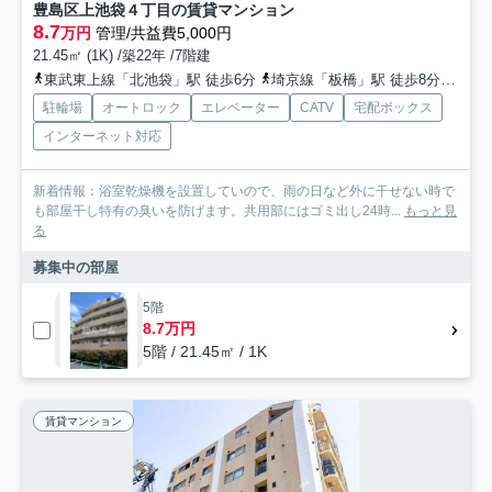
豊島区上池袋４丁目の賃貸マンション
8.7
万円
管理/共益費5,000円
21.45㎡ (1K) /築22年 /7階建
東武東上線「北池袋」駅 徒歩6分
埼京線「板橋」駅 徒歩8分
都営
駐輪場
オートロック
エレベーター
CATV
宅配ボックス
インターネット対応
新着情報：浴室乾燥機を設置していので、雨の日など外に干せない時で
も部屋干し特有の臭いを防げます。共用部にはゴミ出し24時...
もっと見
る
募集中の部屋
5階
8.7万円
5階 / 21.45㎡ / 1K
賃貸マンション