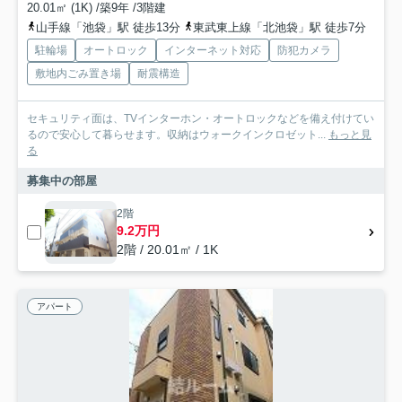
20.01㎡ (1K) /築9年 /3階建
山手線「池袋」駅 徒歩13分
東武東上線「北池袋」駅 徒歩7分
駐輪場
オートロック
インターネット対応
防犯カメラ
敷地内ごみ置き場
耐震構造
セキュリティ面は、TVインターホン・オートロックなどを備え付けてい
るので安心して暮らせます。収納はウォークインクロゼット...
もっと見
る
募集中の部屋
2階
9.2万円
2階 / 20.01㎡ / 1K
アパート