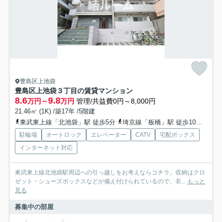
豊島区上池袋
豊島区上池袋３丁目の賃貸マンション
8.6
9.8
万円～
万円
管理/共益費0円～8,000円
21.46㎡ (1K) /築17年 /5階建
東武東上線「北池袋」駅 徒歩5分
埼京線「板橋」駅 徒歩10分
山手
駐輪場
オートロック
エレベーター
CATV
宅配ボックス
インターネット対応
東武東上線北池袋駅周辺への引っ越しをお考えならコチラ。収納はクロ
ゼット・シューズボックスなどが備え付けられているので、衣...
もっと
見る
募集中の部屋