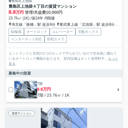
豊島区上池袋
豊島区上池袋４丁目の賃貸マンション
8.8
万円
管理/共益費10,000円
23.76㎡ (1K) /築24年 /8階建
埼京線「板橋」駅 徒歩9分
東武東上線「北池袋」駅 徒歩8分
都営
駐輪場
オートロック
エレベーター
宅配ボックス
インターネット対応
防犯カメラ
エントランスと玄関の2つのロックで守られているので安全面に優れて
いるオートロック機能があります。室内設備はネット使用料不...
もっと
見る
募集中の部屋
7階
8.8万円
7階 / 23.76㎡ / 1K
賃貸マンション