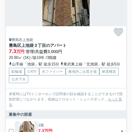
豊島区上池袋
豊島区上池袋３丁目のアパート
7.3
万円
管理/共益費3,000円
20.80㎡ (1K) /築19年 /3階建
山手線「池袋」駅 徒歩15分
東武東上線「北池袋」駅 徒歩5分
駐輪場
CATV
光ファイバー
敷地内ごみ置き場
耐震構造
公共下水
来客時にはTVインターホンで訪問者の顔を確認することができるので防
犯対策につながります。収納はクロゼット・シューズボック...
もっと見
る
募集中の部屋
1階
7.3万円