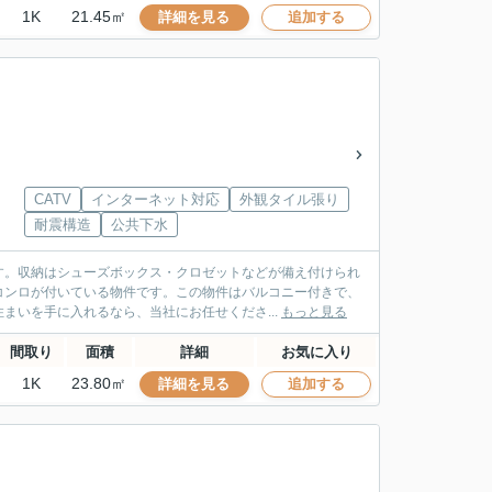
1K
21.45㎡
詳細を見る
追加する
CATV
インターネット対応
外観タイル張り
耐震構造
公共下水
す。収納はシューズボックス・クロゼットなどが備え付けられ
コンロが付いている物件です。この物件はバルコニー付きで、
まいを手に入れるなら、当社にお任せくださ...
もっと見る
間取り
面積
詳細
お気に入り
1K
23.80㎡
詳細を見る
追加する