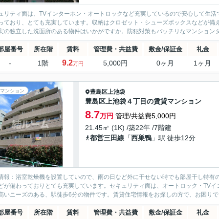
ュリティ面は、TVインターホン・オートロックなど充実しているので安心して生活
っており、とても充実しています。収納はクロゼット・シューズボックスなどが備
実の独立した洗面所のある物件はいかがですか。防犯対策もバッチリなマンションタイ
部屋番号
所在階
賃料
管理費・共益費
敷金/保証金
礼金
9.2
-
1階
5,000円
0ヶ月
1ヶ月
万円
マンション
豊島区
上池袋
豊島区上池袋４丁目の賃貸マンション
8.7
万円
管理/共益費5,000円
21.45㎡ (1K) /築22年 /7階建
都営三田線
「
西巣鴨
」駅 徒歩12分
情報：浴室乾燥機を設置していので、雨の日など外に干せない時でも部屋干し特有の
どが備わっておりとても充実しています。セキュリティ面は、オートロック・TVイ
高いニーズのある、駅徒歩6分の物件です。賃貸住宅情報をお探しの方で、お困りでし
部屋番号
所在階
賃料
管理費・共益費
敷金/保証金
礼金