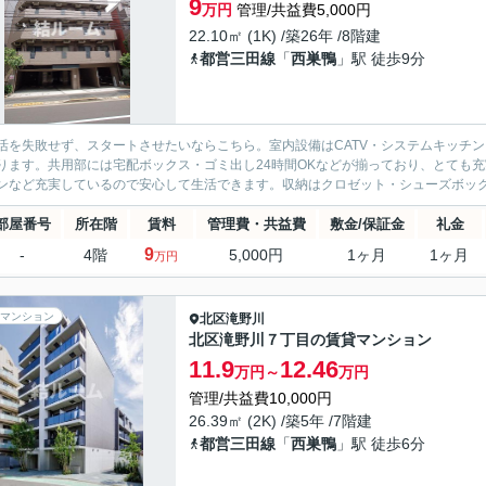
9
万円
管理/共益費5,000円
22.10㎡ (1K) /築26年 /8階建
都営三田線
「
西巣鴨
」駅 徒歩9分
活を失敗せず、スタートさせたいならこちら。室内設備はCATV・システムキッチ
ります。共用部には宅配ボックス・ゴミ出し24時間OKなどが揃っており、とても
ンなど充実しているので安心して生活できます。収納はクロゼット・シューズボックス
部屋番号
所在階
賃料
管理費・共益費
敷金/保証金
礼金
9
-
4階
5,000円
1ヶ月
1ヶ月
万円
マンション
北区
滝野川
北区滝野川７丁目の賃貸マンション
11.9
12.46
万円～
万円
管理/共益費10,000円
26.39㎡ (2K) /築5年 /7階建
都営三田線
「
西巣鴨
」駅 徒歩6分