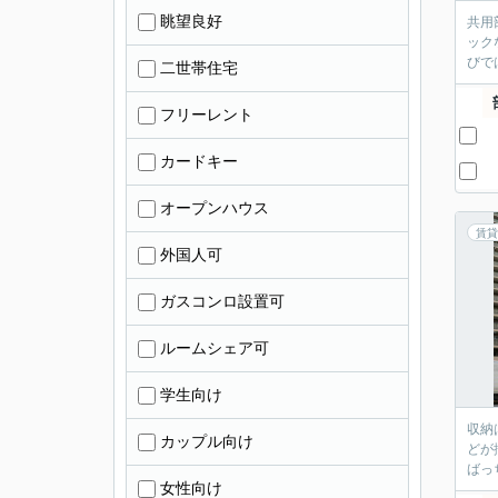
眺望良好
共用
ック
びで
二世帯住宅
フリーレント
カードキー
オープンハウス
賃貸
外国人可
ガスコンロ設置可
ルームシェア可
学生向け
収納
カップル向け
どが
ばっ
女性向け