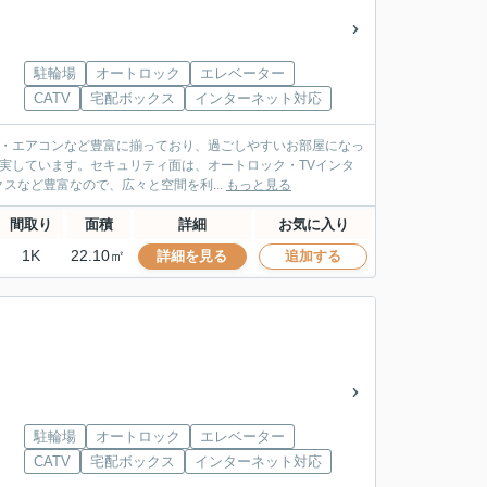
駐輪場
オートロック
エレベーター
CATV
宅配ボックス
インターネット対応
ン・エアコンなど豊富に揃っており、過ごしやすいお部屋になっ
充実しています。セキュリティ面は、オートロック・TVインタ
など豊富なので、広々と空間を利...
もっと見る
間取り
面積
詳細
お気に入り
1K
22.10㎡
詳細を見る
追加する
駐輪場
オートロック
エレベーター
CATV
宅配ボックス
インターネット対応