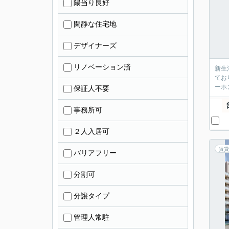
陽当り良好
閑静な住宅地
デザイナーズ
リノベーション済
新生
てお
ーホ
保証人不要
事務所可
２人入居可
賃貸
バリアフリー
分割可
分譲タイプ
管理人常駐