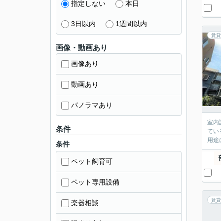
指定しない
本日
3日以内
1週間以内
賃貸
画像・動画あり
画像あり
動画あり
パノラマあり
室内
条件
てい
用途
条件
ペット飼育可
ペット専用設備
賃貸
楽器相談