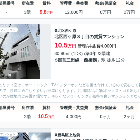
部屋番号
所在階
賃料
管理費・共益費
敷金/保証金
礼金
9.8
-
3階
12,000円
0万円
0万円
万円
マンション
北区
西ケ原
北区西ケ原３丁目の賃貸マンション
10.5
万円
管理/共益費4,000円
30.90㎡ (1DK) /築3年 /3階建
都営三田線
「
西巣鴨
」駅 徒歩12分
ュリティ面は、オートロック・TVインターホンなどを備え付けているので安心して
ので、快適に過ごしやすいお部屋になります。共用部には宅配ボックス・ゴミ出し2
いのが敷地内ごみ置き場です。キレイなフローリングが気持ち良いマンションとなって
部屋番号
所在階
賃料
管理費・共益費
敷金/保証金
礼金
10.5
-
2階
4,000円
0ヶ月
2ヶ月
万円
マンション
豊島区
上池袋