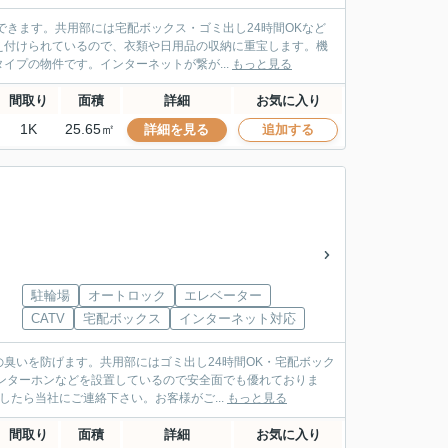
できます。共用部には宅配ボックス・ゴミ出し24時間OKなど
え付けられているので、衣類や日用品の収納に重宝します。機
プの物件です。インターネットが繋が...
もっと見る
間取り
面積
詳細
お気に入り
1K
25.65㎡
詳細を見る
追加する
駐輪場
オートロック
エレベーター
CATV
宅配ボックス
インターネット対応
臭いを防げます。共用部にはゴミ出し24時間OK・宅配ボック
ンターホンなどを設置しているので安全面でも優れておりま
たら当社にご連絡下さい。お客様がご...
もっと見る
間取り
面積
詳細
お気に入り