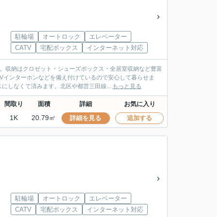
駐輪場
オートロック
エレベーター
CATV
宅配ボックス
インターネット対応
す。収納はクロゼット・シューズボックス・全居室収納など豊富
Vインターホンなどを備え付けているので安心して暮らせま
しなくて済みます。北区や都営三田線...
もっと見る
間取り
面積
詳細
お気に入り
1K
20.79㎡
詳細を見る
追加する
駐輪場
オートロック
エレベーター
CATV
宅配ボックス
インターネット対応