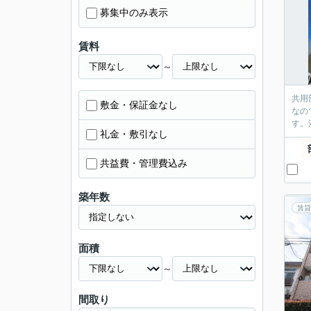
募集中のみ表示
賃料
～
共用
敷金・保証金なし
なの
す。
礼金・敷引なし
共益費・管理費込み
築年数
賃貸
面積
～
間取り