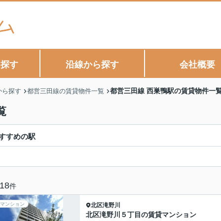
ら探す
沿線から探す
会社概要
都営三田線 西巣鴨駅の賃貸物件一
から探す
都営三田線の賃貸物件一覧
覧
すすめの駅
18
件
マンション
北区
滝野川
北区滝野川５丁目の賃貸マンション