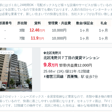
部にはゴミ出し24時間OK・宅配ボックスなど様々な設備やサービスが揃っている
などを設置しているので安全面でも優れております。入居の当日からインターネッ
は必要な要素です。新しい住まいでの快適な生活を、当社スタッフがお手伝い致し
部屋番号
所在階
賃料
管理費・共益費
敷金/保証金
礼金
12.46
-
3階
10,000円
1ヶ月
1ヶ月
万円
11.9
-
7階
10,000円
1ヶ月
1ヶ月
万円
マンション
北区
滝野川
北区滝野川７丁目の賃貸マンション
9.8
万円
管理/共益費12,000円
25.68㎡ (1K) /築11年 /12階建
都営三田線
「
西巣鴨
」駅 徒歩7分
はクロゼット・シューズボックス・全居室収納など豊富なので、衣類や履き物の整
揃っているので、快適に過ごしやすいお部屋になります。セキュリティ面は、TVイ
ちりです。12階建ての物件です。北区に特化した当社は、確かな地域情報と豊富な賃