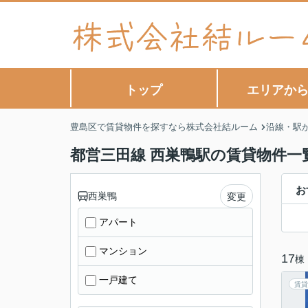
トップ
エリアか
豊島区で賃貸物件を探すなら株式会社結ルーム
沿線・駅
都営三田線 西巣鴨駅の賃貸物件一
お
西巣鴨
変更
アパート
マンション
17
棟
一戸建て
賃貸