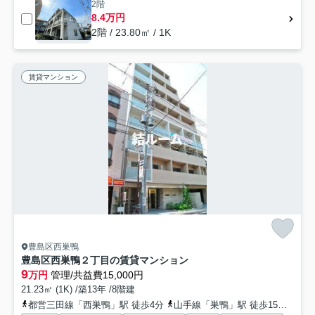
2階
8.4万円
2階 / 23.80㎡ / 1K
賃貸マンション
豊島区西巣鴨
豊島区西巣鴨２丁目の賃貸マンション
9
万円
管理/共益費15,000円
21.23㎡ (1K) /築13年 /8階建
都営三田線「西巣鴨」駅 徒歩4分
山手線「巣鴨」駅 徒歩15分
都電