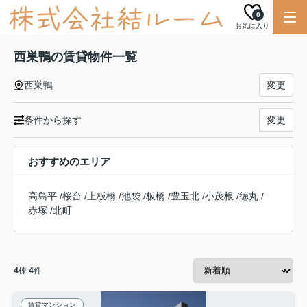
0
お気に入り
西巣鴨の賃貸物件一覧
西巣鴨
変更
条件から探す
変更
おすすめのエリア
高島平
/
桜台
/
上板橋
/
池袋
/
板橋
/
豊玉北
/
小茂根
/
徳丸
/
赤塚
/
北町
4
棟
4
件
賃貸マンション