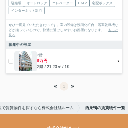
駐輪場
オートロック
エレベーター
CATV
宅配ボックス
インターネット対応
ぜひ一度見ていただきたいです。室内設備は洗面化粧台・浴室乾燥機な
どが揃っているので、快適に過ごしやすいお部屋になります。...
もっと
見る
募集中の部屋
2階
9万円
2階 / 21.23㎡ / 1K
1
区で賃貸物件を探すなら株式会社結ルーム
西巣鴨の賃貸物件一覧