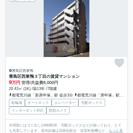
豊島区西巣鴨
豊島区西巣鴨３丁目の賃貸マンション
9
万円
管理/共益費8,000円
20.43㎡ (1K) /築13年 /7階建
都電荒川線「新庚申塚」駅 徒歩3分
都電荒川線「庚申塚」駅 徒歩5分
駐輪場
オートロック
エレベーター
宅配ボックス
インターネット対応
防犯カメラ
共用部にはゴミ出し24時間OK・宅配ボックスなどが揃っており、とて
も充実しています。室内設備は洗面化粧台・浴室乾燥機など...
もっと見