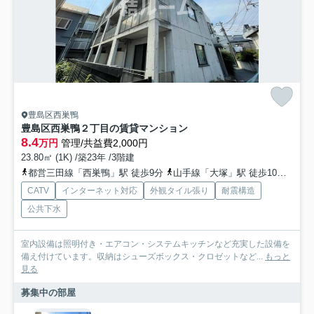
豊島区西巣鴨
豊島区西巣鴨２丁目の賃貸マンション
8.4
万円
管理/共益費2,000円
23.80㎡ (1K) /築23年 /3階建
都営三田線「西巣鴨」駅 徒歩9分
山手線「大塚」駅 徒歩10分
山手
CATV
インターネット対応
外観タイル張り
耐震構造
公共下水
室内設備は照明付き・エアコン・システムキッチンなど充実した設備を
備え付けています。収納はシューズボックス・クロゼットなど...
もっと
見る
募集中の部屋