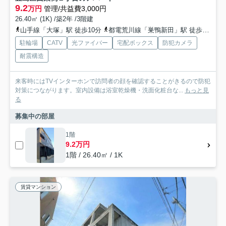
9.2
万円
管理/共益費3,000円
26.40㎡ (1K) /築2年 /3階建
山手線「大塚」駅 徒歩10分
都電荒川線「巣鴨新田」駅 徒歩4分
駐輪場
CATV
光ファイバー
宅配ボックス
防犯カメラ
耐震構造
来客時にはTVインターホンで訪問者の顔を確認することがきるので防犯
対策につながります。室内設備は浴室乾燥機・洗面化粧台な...
もっと見
る
募集中の部屋
1階
9.2万円
1階 / 26.40㎡ / 1K
賃貸マンション