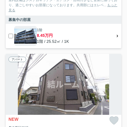
室内設備はシステムキッチン・エアコン・照明付きなど豊富に揃ってお
り、過ごしやすいお部屋になっております。共用部にはエレベ...
もっと
見る
募集中の部屋
1階
8.45万円
1階 / 25.52㎡ / 1K
アパート
NEW