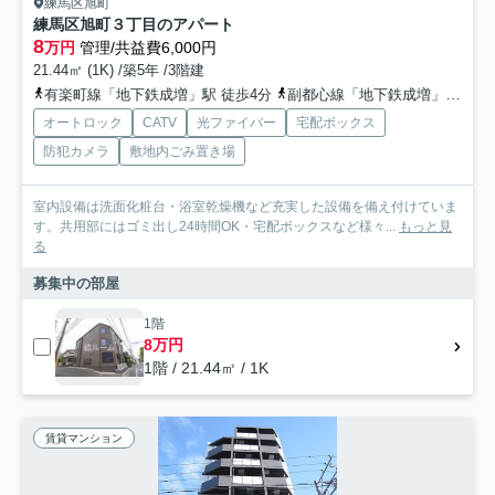
練馬区旭町
練馬区旭町３丁目のアパート
8
万円
管理/共益費6,000円
21.44㎡ (1K) /築5年 /3階建
有楽町線「地下鉄成増」駅 徒歩4分
副都心線「地下鉄成増」駅 徒歩4分
オートロック
CATV
光ファイバー
宅配ボックス
防犯カメラ
敷地内ごみ置き場
室内設備は洗面化粧台・浴室乾燥機など充実した設備を備え付けていま
す。共用部にはゴミ出し24時間OK・宅配ボックスなど様々...
もっと見
る
募集中の部屋
1階
8万円
1階 / 21.44㎡ / 1K
賃貸マンション