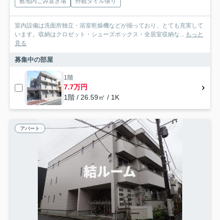
敷地内ごみ置き場
外観タイル張り
室内設備は洗面所独立・浴室乾燥機などが揃っており、とても充実して
います。収納はクロゼット・シューズボックス・全居室収納な...
もっと
見る
募集中の部屋
1階
7.7万円
1階 / 26.59㎡ / 1K
アパート