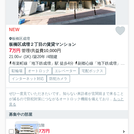
NEW
板橋区成増
板橋区成増２丁目の賃貸マンション
7
万円
管理/共益費10,000円
21.00㎡ (1K) /築20年 /4階建
有楽町線「地下鉄成増」駅 徒歩4分
副都心線「地下鉄成増」駅 徒歩4分
駐輪場
オートロック
エレベーター
宅配ボックス
インターネット対応
防犯カメラ
ぜひ一度見ていただきたいです。知らない来訪者が玄関前まで来ること
が減るので防犯対策につながるオートロック機能を備えており...
もっと
見る
募集中の部屋
1階
7万円