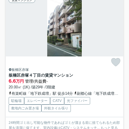
賃貸マンション
板橋区赤塚
板橋区赤塚４丁目の賃貸マンション
6.6
万円
管理/共益費-
20.00㎡ (1K) /築29年 /3階建
有楽町線「地下鉄成増」駅 徒歩14分
副都心線「地下鉄成増」駅 徒歩14分
駐輪場
エレベーター
CATV
光ファイバー
敷地内ごみ置き場
外観タイル張り
24時間ゴミ出し可能な物件であればゴミが溜まる前に捨てられるため部
屋を清潔に保てます。室内設備はCATV・システムキッチ...
もっと見る