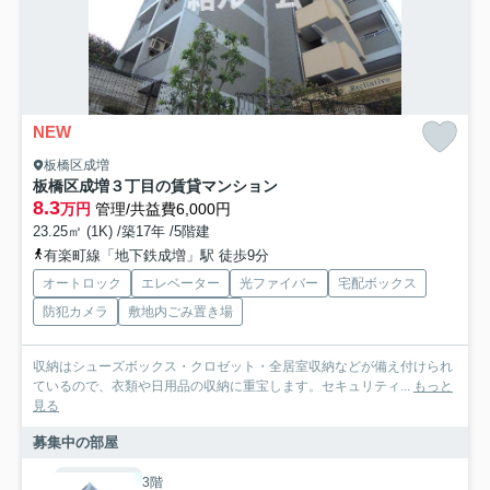
NEW
板橋区成増
板橋区成増３丁目の賃貸マンション
8.3
万円
管理/共益費6,000円
23.25㎡ (1K) /築17年 /5階建
有楽町線「地下鉄成増」駅 徒歩9分
オートロック
エレベーター
光ファイバー
宅配ボックス
防犯カメラ
敷地内ごみ置き場
収納はシューズボックス・クロゼット・全居室収納などが備え付けられ
ているので、衣類や日用品の収納に重宝します。セキュリティ...
もっと
見る
募集中の部屋
3階