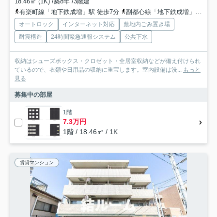
18.46㎡ (1K) /築8年 /3階建
有楽町線「地下鉄成増」駅 徒歩7分
副都心線「地下鉄成増」駅 徒歩7分
オートロック
インターネット対応
敷地内ごみ置き場
耐震構造
24時間緊急通報システム
公共下水
収納はシューズボックス・クロゼット・全居室収納などが備え付けられ
ているので、衣類や日用品の収納に重宝します。室内設備は洗...
もっと
見る
募集中の部屋
1階
7.3万円
1階 / 18.46㎡ / 1K
賃貸マンション