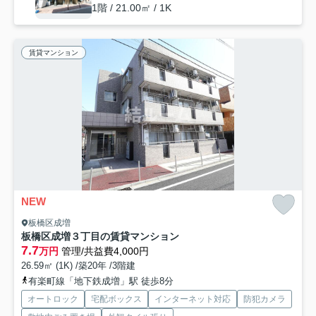
1階 / 21.00㎡ / 1K
賃貸マンション
NEW
板橋区成増
板橋区成増３丁目の賃貸マンション
7.7
万円
管理/共益費4,000円
26.59㎡ (1K) /築20年 /3階建
有楽町線「地下鉄成増」駅 徒歩8分
オートロック
宅配ボックス
インターネット対応
防犯カメラ