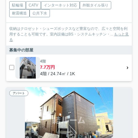
駐輪場
CATV
インターネット対応
外観タイル張り
耐震構造
公共下水
収納はクロゼット・シューズボックスなど豊富なので、広々と空間を利
用することも可能です。室内設備はBS・システムキッチン・...
もっと見
る
募集中の部屋
4階
7.7万円
4階 / 24.74㎡ / 1K
アパート