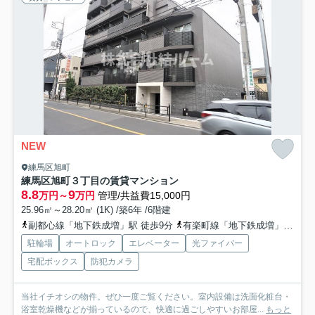
NEW
練馬区旭町
練馬区旭町３丁目の賃貸マンション
8.8
9
万円～
万円
管理/共益費15,000円
25.96㎡～28.20㎡ (1K) /築6年 /6階建
副都心線「地下鉄成増」駅 徒歩9分
有楽町線「地下鉄成増」駅 徒歩9分
駐輪場
オートロック
エレベーター
光ファイバー
宅配ボックス
防犯カメラ
当社イチオシの物件。ぜひ一度ご覧ください。室内設備は洗面化粧台・
浴室乾燥機などが揃っているので、快適に過ごしやすいお部屋...
もっと