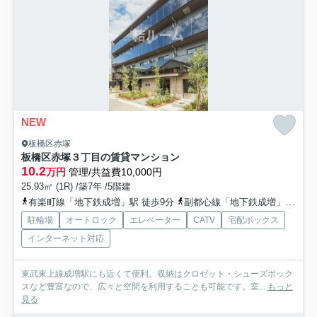
NEW
板橋区赤塚
板橋区赤塚３丁目の賃貸マンション
10.2
万円
管理/共益費10,000円
25.93㎡ (1R) /築7年 /5階建
有楽町線「地下鉄成増」駅 徒歩9分
副都心線「地下鉄成増」駅 徒歩9分
駐輪場
オートロック
エレベーター
CATV
宅配ボックス
インターネット対応
東武東上線成増駅にも近くて便利。収納はクロゼット・シューズボック
スなど豊富なので、広々と空間を利用することも可能です。室...
もっと
見る