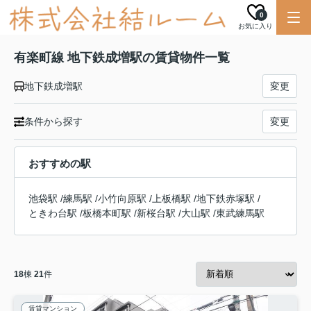
0
お気に入り
有楽町線 地下鉄成増駅の賃貸物件一覧
地下鉄成増駅
変更
条件から探す
変更
おすすめの駅
池袋駅
/
練馬駅
/
小竹向原駅
/
上板橋駅
/
地下鉄赤塚駅
/
ときわ台駅
/
板橋本町駅
/
新桜台駅
/
大山駅
/
東武練馬駅
18
棟
21
件
賃貸マンション