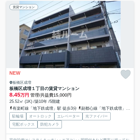
賃貸マンション
NEW
板橋区成増
板橋区成増１丁目の賃貸マンション
8.45
万円
管理/共益費15,000円
25.52㎡ (1K) /築10年 /5階建
有楽町線「地下鉄成増」駅 徒歩3分
副都心線「地下鉄成増」駅 徒歩3分
駐輪場
オートロック
エレベーター
光ファイバー
宅配ボックス
防犯カメラ