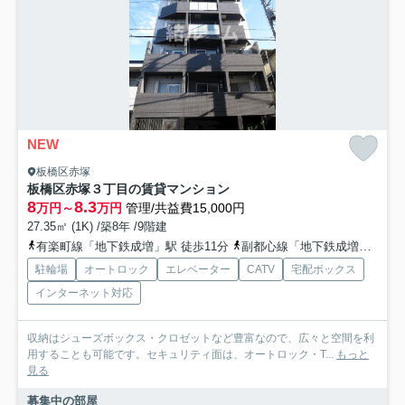
NEW
板橋区赤塚
板橋区赤塚３丁目の賃貸マンション
8
8.3
万円～
万円
管理/共益費15,000円
27.35㎡ (1K) /築8年 /9階建
有楽町線「地下鉄成増」駅 徒歩11分
副都心線「地下鉄成増」駅 徒歩11分
駐輪場
オートロック
エレベーター
CATV
宅配ボックス
インターネット対応
収納はシューズボックス・クロゼットなど豊富なので、広々と空間を利
用することも可能です。セキュリティ面は、オートロック・T...
もっと
見る
募集中の部屋