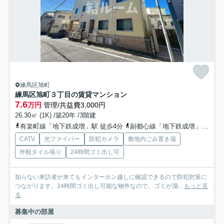
練馬区旭町
練馬区旭町３丁目の賃貸マンション
7.6
万円
管理/共益費3,000円
26.30㎡ (1K) /築20年 /3階建
有楽町線「地下鉄成増」駅 徒歩4分
副都心線「地下鉄成増」駅 徒歩4分
CATV
光ファイバー
防犯カメラ
敷地内ごみ置き場
外観タイル張り
24時間ゴミ出し可
知らない来訪者が来てもインターホン越しに確認できるので防犯対策に
つながります。24時間ゴミ出し可能な物件なので、ゴミが溜...
もっと見
る
募集中の部屋