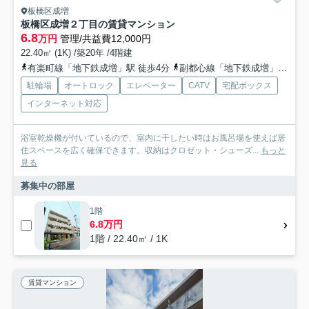
板橋区成増
板橋区成増２丁目の賃貸マンション
6.8
万円
管理/共益費12,000円
22.40㎡ (1K) /築20年 /4階建
有楽町線「地下鉄成増」駅 徒歩4分
副都心線「地下鉄成増」駅 徒歩4分
駐輪場
オートロック
エレベーター
CATV
宅配ボックス
インターネット対応
浴室乾燥機が付いているので、室内に干したい時はお風呂場を使えば居
住スペースを広く確保できます。収納はクロゼット・シューズ...
もっと
見る
募集中の部屋
1階
6.8万円
1階 / 22.40㎡ / 1K
賃貸マンション