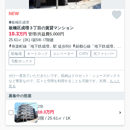
NEW
板橋区成増
板橋区成増３丁目の賃貸マンション
10.3
万円
管理/共益費5,000円
25.61㎡ (1K) /築5年 /7階建
有楽町線「地下鉄成増」駅 徒歩8分
副都心線「地下鉄成増」駅 徒歩8分
駐輪場
オートロック
エレベーター
CATV
光ファイバー
宅配ボックス
ぜひ一度見ていただきたいです。収納はクロゼット・シューズボックス
など豊富なので、広々と空間を利用することも可能です。共用...
もっと
見る
募集中の部屋
2階
10.3万円
2階 / 25.61㎡ / 1K