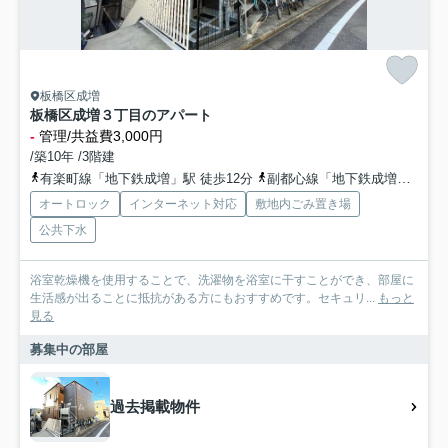
板橋区成増
板橋区成増３丁目のアパート
-
管理/共益費3,000円
/築10年 /3階建
有楽町線「地下鉄成増」駅 徒歩12分
副都心線「地下鉄成増」駅 徒歩12分
オートロック
インターネット対応
敷地内ごみ置き場
公共下水
浴室乾燥機を使用することで、洗濯物を浴室に干すことができ、部屋に
生活感が出ることに抵抗がある方にもおすすめです。セキュリ...
もっと
見る
募集中の部屋
過去掲載物件