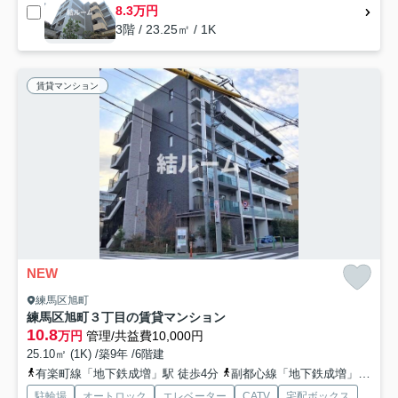
8.3万円
3階 / 23.25㎡ / 1K
賃貸マンション
NEW
練馬区旭町
練馬区旭町３丁目の賃貸マンション
10.8
万円
管理/共益費10,000円
25.10㎡ (1K) /築9年 /6階建
有楽町線「地下鉄成増」駅 徒歩4分
副都心線「地下鉄成増」駅 徒歩4分
駐輪場
オートロック
エレベーター
CATV
宅配ボックス