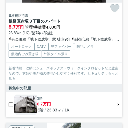
板橋区赤塚
板橋区赤塚３丁目のアパート
8.7
万円
管理/共益費4,000円
23.83㎡ (1K) /築7年 /3階建
有楽町線「地下鉄成増」駅 徒歩9分
副都心線「地下鉄成増」駅 徒歩9分
オートロック
CATV
光ファイバー
防犯カメラ
敷地内ごみ置き場
外観タイル張り
新着情報：収納はシューズボックス・ウォークインクロゼットなど豊富
なので、衣類や履き物の整理がしやすく便利です。セキュリテ...
もっと
見る
募集中の部屋
3階
8.7万円
3階 / 23.83㎡ / 1K