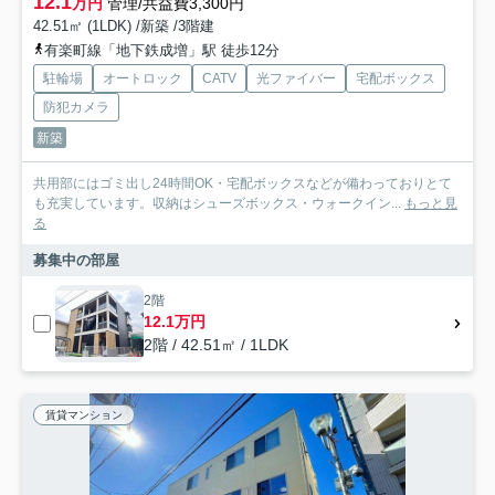
12.1
万円
管理/共益費3,300円
42.51㎡ (1LDK) /新築 /3階建
有楽町線「地下鉄成増」駅 徒歩12分
駐輪場
オートロック
CATV
光ファイバー
宅配ボックス
防犯カメラ
新築
共用部にはゴミ出し24時間OK・宅配ボックスなどが備わっておりとて
も充実しています。収納はシューズボックス・ウォークイン...
もっと見
る
募集中の部屋
2階
12.1万円
2階 / 42.51㎡ / 1LDK
賃貸マンション