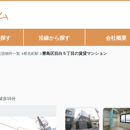
ら探す
沿線から探す
会社概要
豊島区目白５丁目の賃貸マンション
賃貸物件一覧
椎名町駅
徒歩15分