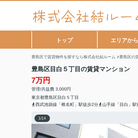
トップ
エリアか
豊島区で賃貸物件を探すなら株式会社結ルーム
豊島区の
豊島区目白５丁目の賃貸マンション
7万円
管理/共益費 3,000円
東京都
豊島区
目白
５丁目
西武池袋線「椎名町」駅徒歩2分
山手線「目白」駅
1
/
14