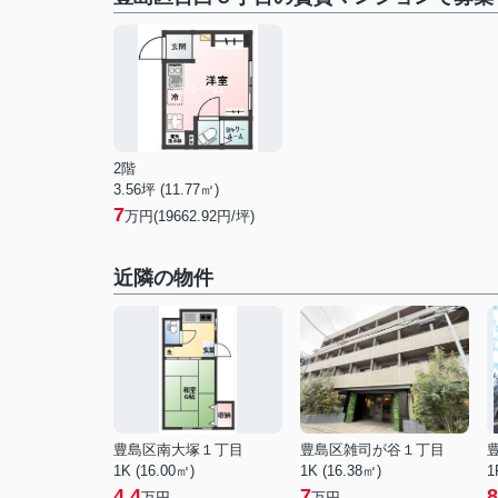
2階
3.56坪 (11.77㎡)
7
万円(19662.92円/坪)
近隣の物件
豊島区南大塚１丁目
豊島区雑司が谷１丁目
1K (16.00㎡)
1K (16.38㎡)
1
4.4
7
8
万円
万円