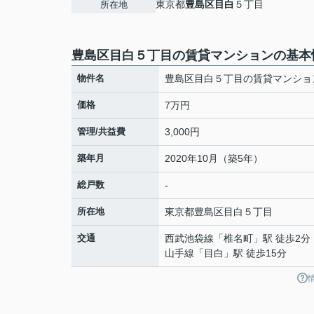
東京都
豊島区
目白
５丁目
所在地
豊島区目白５丁目の賃貸マンションの基本
物件名
豊島区目白５丁目の賃貸マンショ
価格
7万円
管理/共益費
3,000円
築年月
2020年10月（築5年）
総戸数
-
所在地
東京都
豊島区
目白
５丁目
交通
西武池袋線
「
椎名町
」駅 徒歩2分
山手線
「
目白
」駅 徒歩15分