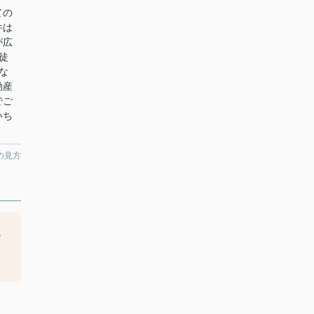
ての
件は
が広
徒
な
動産
でご
いち
の見方
。
。