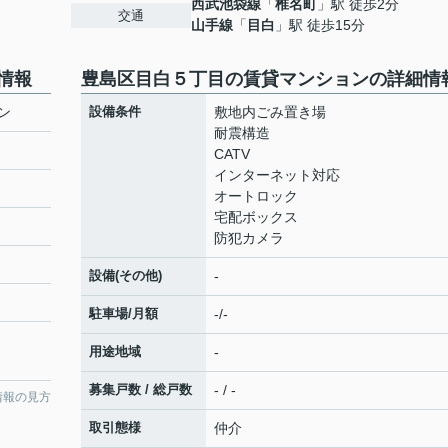
西武池袋線
「
椎名町
」駅 徒歩2分
交通
山手線
「
目白
」駅 徒歩15分
情報
豊島区目白５丁目の賃貸マンションの詳細情
ン
設備条件
敷地内ごみ置き場
耐震構造
CATV
インターネット対応
オートロック
宅配ボックス
防犯カメラ
設備(その他)
-
駐車場/月額
-/-
用途地域
-
募集戸数 / 総戸数
- / -
情報の見方
取引態様
仲介