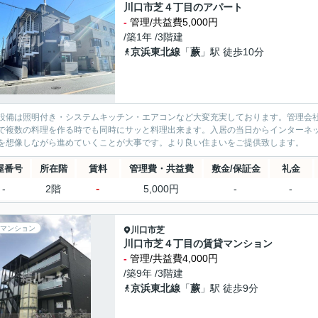
川口市芝４丁目のアパート
-
管理/共益費5,000円
/築1年 /3階建
京浜東北線
「
蕨
」駅 徒歩10分
設備は照明付き・システムキッチン・エアコンなど大変充実しております。管理会
で複数の料理を作る時でも同時にサッと料理出来ます。入居の当日からインターネ
を想像しながら進めていくことが大事です。より良い住まいをご提供致します。
屋番号
所在階
賃料
管理費・共益費
敷金/保証金
礼金
-
-
2階
5,000円
-
-
マンション
川口市
芝
川口市芝４丁目の賃貸マンション
-
管理/共益費4,000円
/築9年 /3階建
京浜東北線
「
蕨
」駅 徒歩9分