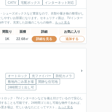
CATV
宅配ボックス
インターネット対応
ト・シューズボックスなど豊富なので、衣類や履き物の整理がし
しやすいお部屋になります。セキュリティ面は、TVインター
です。充実した設備のこちらの物件...
もっと見る
間取り
面積
詳細
お気に入り
1K
22.68㎡
詳細を見る
追加する
オートロック
光ファイバー
防犯カメラ
敷地内ごみ置き場
閑静な住宅地
24時間ゴミ出し可
トロック・TVインターホンなどを備え付けているので安心し
することも可能です。24時間ゴミ出し可能な物件であれば、
き場は、忙しいあなたにとってマスト...
もっと見る