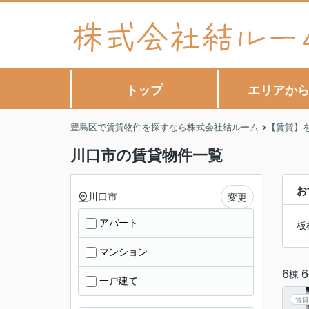
トップ
エリアか
豊島区で賃貸物件を探すなら株式会社結ルーム
【賃貸】
川口市の賃貸物件一覧
お
川口市
変更
アパート
板
マンション
6
6
棟
一戸建て
賃貸