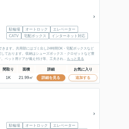
駐輪場
オートロック
エレベーター
CATV
宅配ボックス
インターネット対応
できます。共用部にはゴミ出し24時間OK・宅配ボックスなど
実しております。収納はシューズボックス・クロゼットなど豊
ペット用ドアが備え付け等、工夫され...
もっと見る
間取り
面積
詳細
お気に入り
1K
21.99㎡
詳細を見る
追加する
駐輪場
オートロック
エレベーター