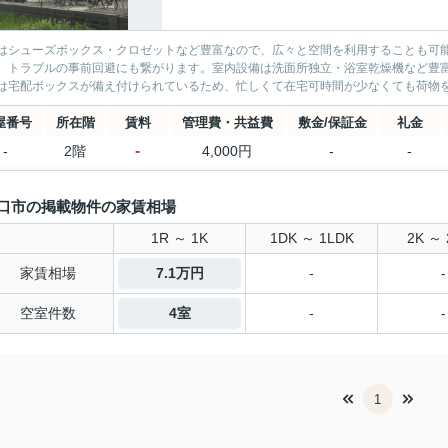
はシューズボックス・クロゼットなど豊富なので、広々と空間を利用することも可
、トラブルの事前回避にも繋がります。室内設備は洗面所独立・浴室乾燥機など豊
は宅配ボックスが備え付けられているため、忙しくて在宅可時間が少なくても荷物を受
屋番号
所在階
賃料
管理費・共益費
敷金/保証金
礼金
-
-
2階
4,000円
-
-
口市の掲載物件の家賃相場
1R ～ 1K
1DK ～ 1LDK
2K ～ 
家賃相場
7.1万円
-
-
空室件数
4室
-
-
1