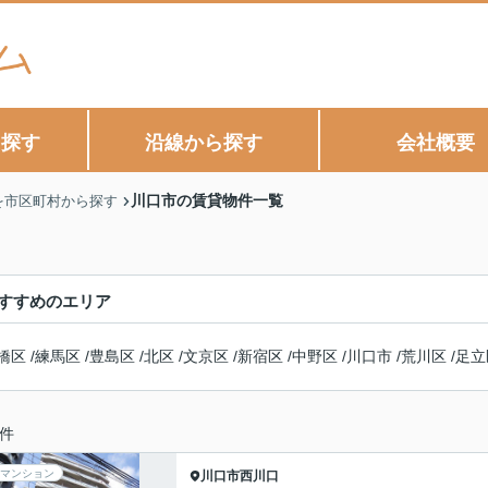
ら探す
沿線から探す
会社概要
川口市の賃貸物件一覧
を市区町村から探す
すすめのエリア
橋区
/
練馬区
/
豊島区
/
北区
/
文京区
/
新宿区
/
中野区
/
川口市
/
荒川区
/
足立
件
マンション
川口市
西川口