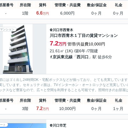
部屋番号
所在階
賃料
管理費・共益費
敷金/保証金
礼金
6.6
-
1階
6,000円
0ヶ月
0ヶ月
万円
マンション
川口市
西青木
川口市西青木１丁目の賃貸マンション
7.2
万円
管理/共益費10,000円
21.61㎡ (1K) /築6年 /7階建
京浜東北線
「
西川口
」駅 徒歩6分
部にはゴミ出し24時間OK・宅配ボックスなどが揃っており、とても充実していま
実しています。セキュリティ面は、TVインターホン・オートロックなど充実してい
ックスなど豊富なので、広々と空間を利用することも可能です。照明付きのお部屋は、
部屋番号
所在階
賃料
管理費・共益費
敷金/保証金
礼金
7.2
-
3階
10,000円
0ヶ月
1ヶ月
万円
ート
川口市
芝