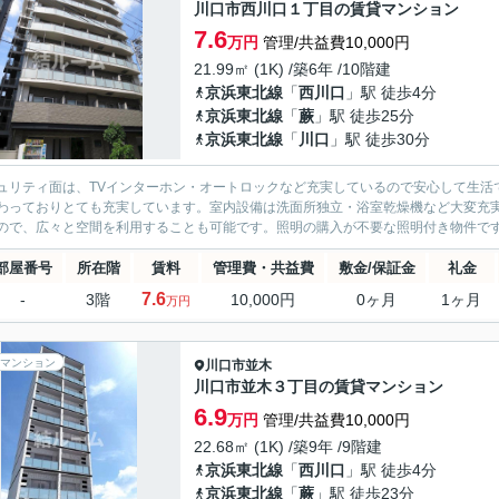
川口市西川口１丁目の賃貸マンション
7.6
万円
管理/共益費10,000円
21.99㎡ (1K) /築6年 /10階建
京浜東北線
「
西川口
」駅 徒歩4分
京浜東北線
「
蕨
」駅 徒歩25分
京浜東北線
「
川口
」駅 徒歩30分
ュリティ面は、TVインターホン・オートロックなど充実しているので安心して生活
わっておりとても充実しています。室内設備は洗面所独立・浴室乾燥機など大変充
ので、広々と空間を利用することも可能です。照明の購入が不要な照明付き物件です。
部屋番号
所在階
賃料
管理費・共益費
敷金/保証金
礼金
7.6
-
3階
10,000円
0ヶ月
1ヶ月
万円
マンション
川口市
並木
川口市並木３丁目の賃貸マンション
6.9
万円
管理/共益費10,000円
22.68㎡ (1K) /築9年 /9階建
京浜東北線
「
西川口
」駅 徒歩4分
京浜東北線
「
蕨
」駅 徒歩23分