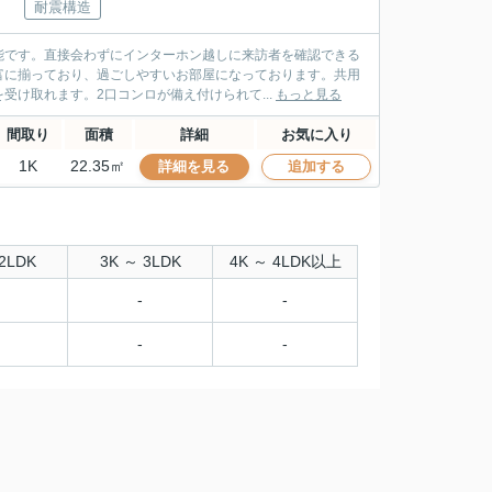
耐震構造
能です。直接会わずにインターホン越しに来訪者を確認できる
富に揃っており、過ごしやすいお部屋になっております。共用
け取れます。2口コンロが備え付けられて...
もっと見る
間取り
面積
詳細
お気に入り
1K
22.35㎡
詳細を見る
追加する
2LDK
3K ～ 3LDK
4K ～ 4LDK以上
-
-
-
-