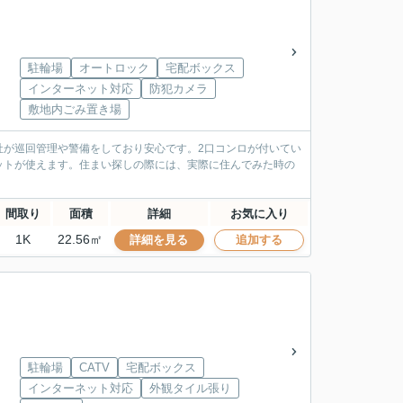
駐輪場
オートロック
宅配ボックス
インターネット対応
防犯カメラ
敷地内ごみ置き場
社が巡回管理や警備をしており安心です。2口コンロが付いてい
ットが使えます。住まい探しの際には、実際に住んでみた時の
間取り
面積
詳細
お気に入り
1K
22.56㎡
詳細を見る
追加する
駐輪場
CATV
宅配ボックス
インターネット対応
外観タイル張り