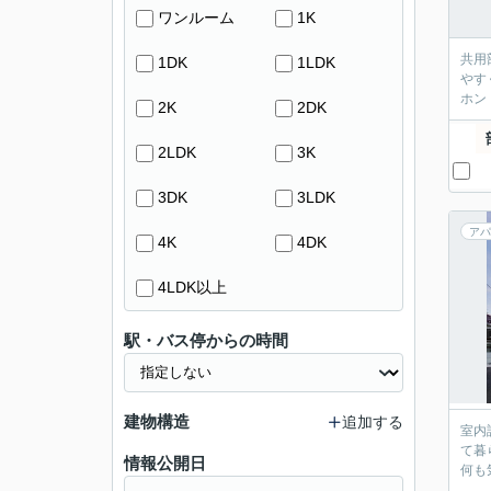
ワンルーム
1K
共用
1DK
1LDK
やす
ホン
2K
2DK
2LDK
3K
3DK
3LDK
アパ
4K
4DK
4LDK以上
駅・バス停からの時間
建物構造
追加する
室内
て暮
情報公開日
何も