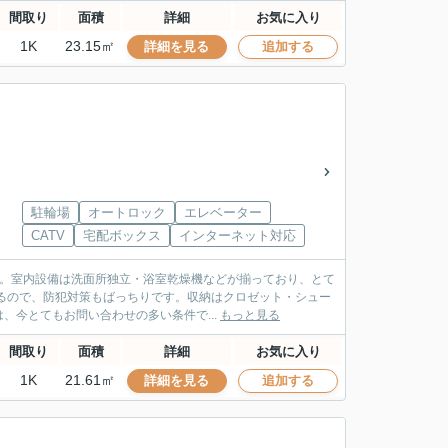
間取り
面積
詳細
お気に入り
1K
23.15㎡
詳細を見る
追加する
駐輪場
オートロック
エレベーター
CATV
宅配ボックス
インターネット対応
す。室内設備は洗面所独立・浴室乾燥機などが揃っており、とて
るので、防犯対策もばっちりです。収納はクロゼット・シュー
今とてもお問い合わせの多い条件で...
もっと見る
間取り
面積
詳細
お気に入り
1K
21.61㎡
詳細を見る
追加する