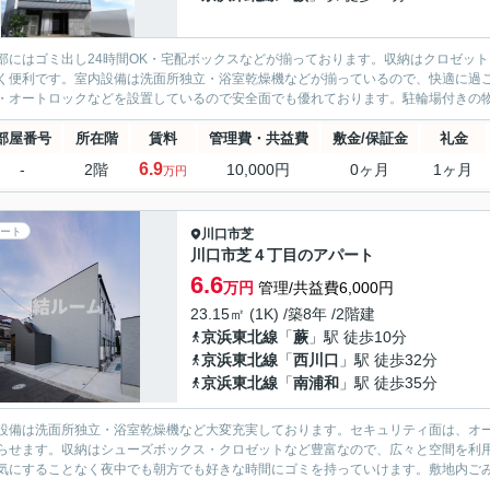
部にはゴミ出し24時間OK・宅配ボックスなどが揃っております。収納はクロゼッ
く便利です。室内設備は洗面所独立・浴室乾燥機などが揃っているので、快適に過ご
・オートロックなどを設置しているので安全面でも優れております。駐輪場付きの物件
部屋番号
所在階
賃料
管理費・共益費
敷金/保証金
礼金
6.9
-
2階
10,000円
0ヶ月
1ヶ月
万円
ート
川口市
芝
川口市芝４丁目のアパート
6.6
万円
管理/共益費6,000円
23.15㎡ (1K) /築8年 /2階建
京浜東北線
「
蕨
」駅 徒歩10分
京浜東北線
「
西川口
」駅 徒歩32分
京浜東北線
「
南浦和
」駅 徒歩35分
設備は洗面所独立・浴室乾燥機など大変充実しております。セキュリティ面は、オー
らせます。収納はシューズボックス・クロゼットなど豊富なので、広々と空間を利用
気にすることなく夜中でも朝方でも好きな時間にゴミを持っていけます。敷地内ごみ置