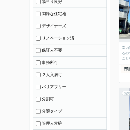
陽当り良好
閑静な住宅地
デザイナーズ
リノベーション済
室内
保証人不要
るの
こと
事務所可
部
２人入居可
バリアフリー
賃貸
分割可
分譲タイプ
管理人常駐