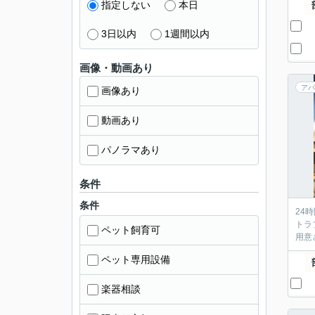
指定しない
本日
3日以内
1週間以内
画像・動画あり
アパ
画像あり
動画あり
パノラマあり
条件
条件
24
トラ
ペット飼育可
用意
ペット専用設備
楽器相談