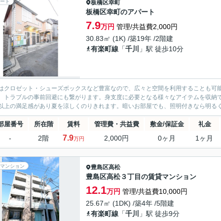
ート
板橋区
幸町
板橋区幸町のアパート
7.9
万円
管理/共益費2,000円
30.83㎡ (1K) /築19年 /2階建
有楽町線
「
千川
」駅 徒歩10分
はクロゼット・シューズボックスなど豊富なので、広々と空間を利用することも可
、トラブルの事前回避にも繋がります。身支度に必要となる様々なアイテムを収納
以上の満足感があり夏を涼しくのりきれます。暗いお部屋でも、照明付きなら明るく
部屋番号
所在階
賃料
管理費・共益費
敷金/保証金
礼金
7.9
-
2階
2,000円
0ヶ月
1ヶ月
万円
マンション
豊島区
高松
豊島区高松３丁目の賃貸マンション
12.1
万円
管理/共益費10,000円
25.67㎡ (1DK) /築4年 /5階建
有楽町線
「
千川
」駅 徒歩9分