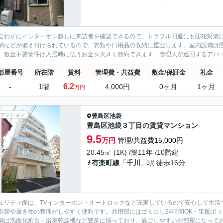
会わずにインターホン越しに来訪者を確認できるので、トラブル回避にも防犯対策
納などが備え付けられているので、衣類や日用品の収納に重宝します。室内設備は
。敷金不要物件は入居時に払うお金を大きく節約できます。管理人が巡回するアパー
部屋番号
所在階
賃料
管理費・共益費
敷金/保証金
礼金
6.2
-
1階
4,000円
0ヶ月
1ヶ月
万円
マンション
豊島区
池袋
豊島区池袋３丁目の賃貸マンション
9.5
万円
管理/共益費15,000円
20.45㎡ (1K) /築11年 /10階建
有楽町線
「
千川
」駅 徒歩16分
ュリティ面は、TVインターホン・オートロックなど充実しているので安心して生活
衣類や履き物の整理がしやすく便利です。共用部にはゴミ出し24時間OK・宅配ボ
備は洗面化粧台・浴室乾燥機など豊富に揃っており、過ごしやすいお部屋になっており