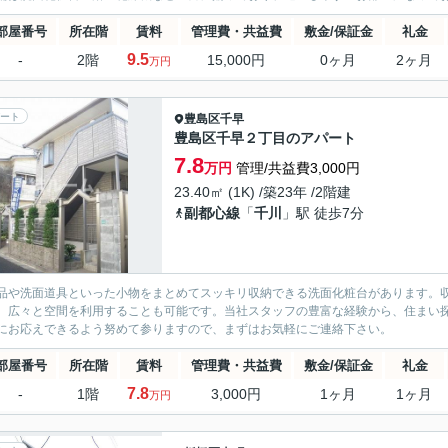
部屋番号
所在階
賃料
管理費・共益費
敷金/保証金
礼金
9.5
-
2階
15,000円
0ヶ月
2ヶ月
万円
ート
豊島区
千早
豊島区千早２丁目のアパート
7.8
万円
管理/共益費3,000円
23.40㎡ (1K) /築23年 /2階建
副都心線
「
千川
」駅 徒歩7分
品や洗面道具といった小物をまとめてスッキリ収納できる洗面化粧台があります。
、広々と空間を利用することも可能です。当社スタッフの豊富な経験から、住まい
にお応えできるよう努めて参りますので、まずはお気軽にご連絡下さい。
部屋番号
所在階
賃料
管理費・共益費
敷金/保証金
礼金
7.8
-
1階
3,000円
1ヶ月
1ヶ月
万円