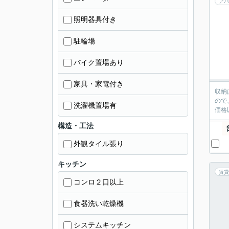
アパ
照明器具付き
駐輪場
バイク置場あり
家具・家電付き
収納
ので
洗濯機置場有
価格
構造・工法
外観タイル張り
キッチン
賃貸
コンロ２口以上
食器洗い乾燥機
システムキッチン