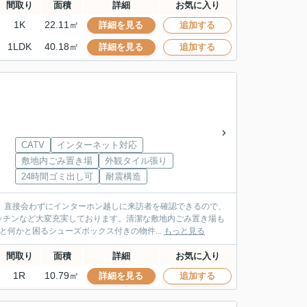
間取り
面積
詳細
お気に入り
1K
22.11㎡
詳細を見る
追加する
1LDK
40.18㎡
詳細を見る
追加する
CATV
インターネット対応
敷地内ごみ置き場
外観タイル張り
24時間ゴミ出し可
耐震構造
。直接会わずにインターホン越しに来訪者を確認できるので、
ッチンなど大変充実しております。清潔な敷地内ごみ置き場も
何かと困るシューズボックス付きの物件...
もっと見る
間取り
面積
詳細
お気に入り
1R
10.79㎡
詳細を見る
追加する