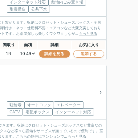
インターネット対応
敷地内ごみ置き場
耐震構造
公共下水
にも繋がります。収納はクロゼット・シューズボックス・全居
照明付き・ネット使用料不要・エアコンなど大変充実しており
トです。お部屋探しも楽しくワクワクしなが...
もっと見る
間取り
面積
詳細
お気に入り
1R
10.49㎡
詳細を見る
追加する
駐輪場
オートロック
エレベーター
CATV
宅配ボックス
インターネット対応
できます。収納はクロゼット・シューズボックスなど豊富なの
ックスなど様々な設備やサービスが揃っているので便利です。室
ます。こちらの物件はマンションで...
もっと見る