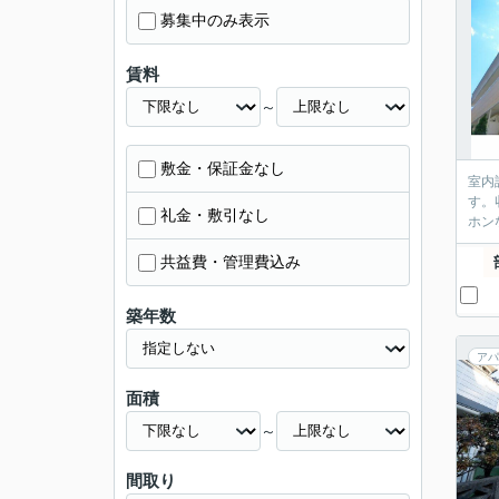
募集中のみ表示
賃料
～
敷金・保証金なし
室内
す。
礼金・敷引なし
ホン
共益費・管理費込み
築年数
アパ
面積
～
間取り