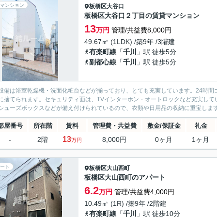
マンション
板橋区
大谷口
板橋区大谷口２丁目の賃貸マンション
13
万円
管理/共益費8,000円
49.67㎡ (1LDK) /築9年 /3階建
有楽町線
「
千川
」駅 徒歩5分
副都心線
「
千川
」駅 徒歩5分
設備は浴室乾燥機・洗面化粧台などが揃っており、とても充実しています。24時間
に捨てられます。セキュリティ面は、TVインターホン・オートロックなど充実して
シューズボックスなどが備え付けられているので、衣類や日用品の収納に重宝します。
部屋番号
所在階
賃料
管理費・共益費
敷金/保証金
礼金
13
-
2階
8,000円
0ヶ月
1ヶ月
万円
ート
板橋区
大山西町
板橋区大山西町のアパート
6.2
万円
管理/共益費4,000円
10.49㎡ (1R) /築9年 /2階建
有楽町線
「
千川
」駅 徒歩10分