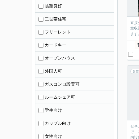
眺望良好
二世帯住宅
直接
室収
フリーレント
ます
カードキー
オープンハウス
外国人可
賃貸
ガスコンロ設置可
ルームシェア可
学生向け
カップル向け
セキ
で、
女性向け
内設