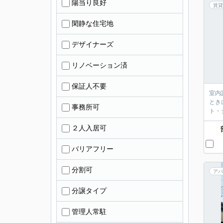
陽当り良好
賃貸
閑静な住宅地
デザイナーズ
リノベーション済
保証人不要
室内
とき
事務所可
ト・
２人入居可
バリアフリー
分割可
アパ
分譲タイプ
管理人常駐