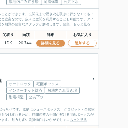
敷地内ごみ置き場
耐震構造
公共下水
ることができます。玄関先まで覗き穴を覗きに行かなくてもイ
など豊富なので、広々と空間を利用することも可能です。ダイ
を知識の豊富なスタッフが解消します。豊島...
もっと見る
間取り
面積
詳細
お気に入り
1DK
26.74㎡
詳細を見る
追加する
建
オートロック
宅配ボックス
インターネット対応
敷地内ごみ置き場
耐震構造
公共下水
ばっちりです。収納はシューズボックス・クロゼット・全居室
物を受け取れるため、時間調整の手間が省ける宅配ボックスが
ます。魅力も多い賃貸物件はいかがでしょ...
もっと見る