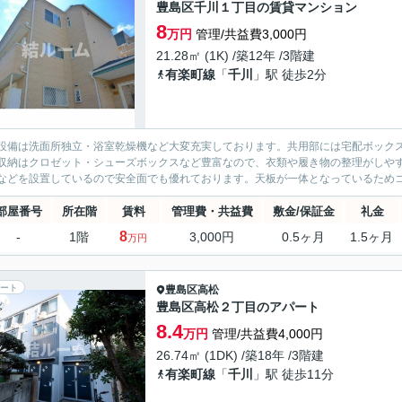
豊島区千川１丁目の賃貸マンション
8
万円
管理/共益費3,000円
21.28㎡ (1K) /築12年 /3階建
有楽町線
「
千川
」駅 徒歩2分
設備は洗面所独立・浴室乾燥機など大変充実しております。共用部には宅配ボックス
収納はクロゼット・シューズボックスなど豊富なので、衣類や履き物の整理がしやす
などを設置しているので安全面でも優れております。天板が一体となっているためコン
部屋番号
所在階
賃料
管理費・共益費
敷金/保証金
礼金
8
-
1階
3,000円
0.5ヶ月
1.5ヶ月
万円
ート
豊島区
高松
豊島区高松２丁目のアパート
8.4
万円
管理/共益費4,000円
26.74㎡ (1DK) /築18年 /3階建
有楽町線
「
千川
」駅 徒歩11分