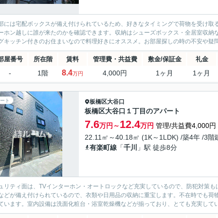
部には宅配ボックスが備え付けられているため、好きなタイミングで荷物を受け取
ーホン越しに誰が来たのかを確認できます。収納はシューズボックス・全居室収納
グキッチン付きのお住まいなので料理好きにオススメ。お部屋探しの時の不安や疑問
部屋番号
所在階
賃料
管理費・共益費
敷金/保証金
礼金
8.4
-
1階
4,000円
1ヶ月
1ヶ月
万円
ート
板橋区
大谷口
板橋区大谷口１丁目のアパート
7.6
12.4
万円～
万円
管理/共益費4,000円
22.11㎡～40.18㎡ (1K～1LDK) /築4年 /3階
有楽町線
「
千川
」駅 徒歩8分
ュリティ面は、TVインターホン・オートロックなど充実しているので、防犯対策も
などが備え付けられているので、衣類や日用品の収納に重宝します。不在時でも荷
ています。室内設備は洗面化粧台・浴室乾燥機などが揃っており、とても充実してい