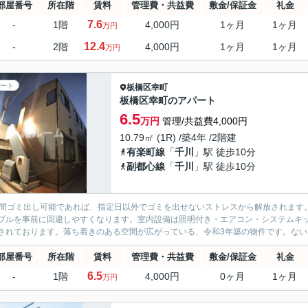
部屋番号
所在階
賃料
管理費・共益費
敷金/保証金
礼金
7.6
-
1階
4,000円
1ヶ月
1ヶ月
万円
12.4
-
2階
4,000円
1ヶ月
1ヶ月
万円
ート
板橋区
幸町
板橋区幸町のアパート
6.5
万円
管理/共益費4,000円
10.79㎡ (1R) /築4年 /2階建
有楽町線
「
千川
」駅 徒歩10分
副都心線
「
千川
」駅 徒歩10分
時間ゴミ出し可能であれば、指定日以外でゴミを出せないストレスから解放されます
ブルを事前に回避しやすくなります。室内設備は照明付き・エアコン・システムキ
されております。落ち着きのある空間が広がっている、令和3年築の物件です。ないと
部屋番号
所在階
賃料
管理費・共益費
敷金/保証金
礼金
6.5
-
1階
4,000円
0ヶ月
1ヶ月
万円