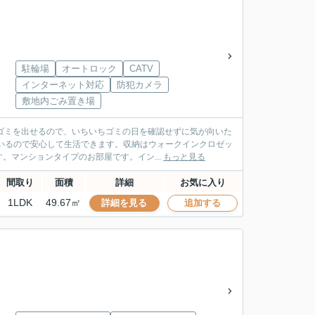
駐輪場
オートロック
CATV
インターネット対応
防犯カメラ
敷地内ごみ置き場
ゴミを出せるので、いちいちゴミの日を確認せずに気が向いた
いるので安心して生活できます。収納はウォークインクロゼッ
マンションタイプのお部屋です。イン...
もっと見る
間取り
面積
詳細
お気に入り
1LDK
49.67㎡
詳細を見る
追加する