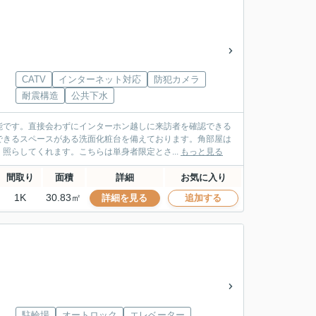
CATV
インターネット対応
防犯カメラ
耐震構造
公共下水
能です。直接会わずにインターホン越しに来訪者を確認できる
できるスペースがある洗面化粧台を備えております。角部屋は
照らしてくれます。こちらは単身者限定とさ...
もっと見る
間取り
面積
詳細
お気に入り
1K
30.83㎡
詳細を見る
追加する
駐輪場
オートロック
エレベーター