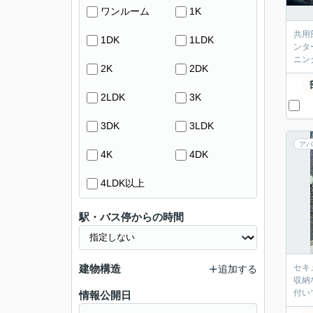
ワンルーム
1K
共用
1DK
1LDK
ンタ
ニン
2K
2DK
2LDK
3K
3DK
3LDK
アパ
4K
4DK
4LDK以上
駅・バス停からの時間
建物構造
セキ
追加する
収納
付い
情報公開日