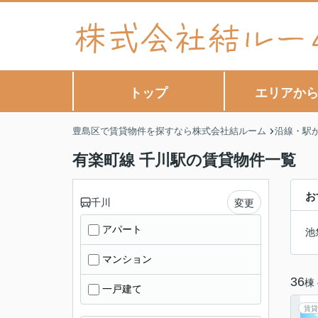
トップ
エリアか
豊島区で賃貸物件を探すなら株式会社結ルーム
沿線・駅
有楽町線 千川駅の賃貸物件一覧
お
千川
変更
アパート
池
マンション
36
棟
一戸建て
賃貸