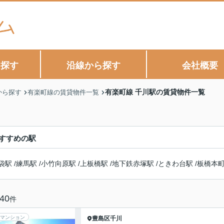
ら探す
沿線から探す
会社概要
有楽町線 千川駅の賃貸物件一覧
から探す
有楽町線の賃貸物件一覧
すすめの駅
袋駅
/
練馬駅
/
小竹向原駅
/
上板橋駅
/
地下鉄赤塚駅
/
ときわ台駅
/
板橋本
40
件
マンション
豊島区
千川