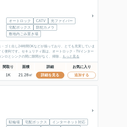
オートロック
CATV
光ファイバー
宅配ボックス
防犯カメラ
敷地内ごみ置き場
・ゴミ出し24時間OKなどが揃っており、とても充実していま
く便利です。セキュリティ面は、オートロック・TVインター
ロとシンクの間に隙間がなく、掃除...
もっと見る
間取り
面積
詳細
お気に入り
1K
21.28㎡
詳細を見る
追加する
駐輪場
宅配ボックス
インターネット対応