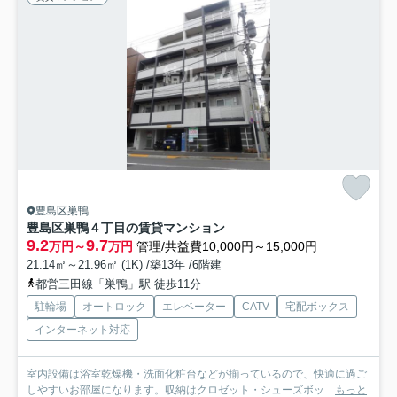
豊島区巣鴨
豊島区巣鴨４丁目の賃貸マンション
9.2
9.7
万円～
万円
管理/共益費10,000円～15,000円
21.14㎡～21.96㎡ (1K) /築13年 /6階建
都営三田線「巣鴨」駅 徒歩11分
駐輪場
オートロック
エレベーター
CATV
宅配ボックス
インターネット対応
室内設備は浴室乾燥機・洗面化粧台などが揃っているので、快適に過ご
しやすいお部屋になります。収納はクロゼット・シューズボッ...
もっと