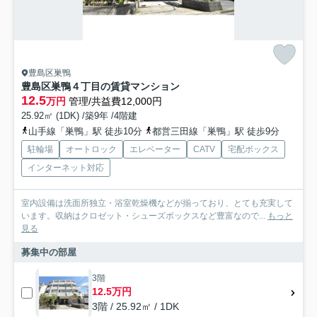
豊島区巣鴨
豊島区巣鴨４丁目の賃貸マンション
12.5
万円
管理/共益費12,000円
25.92㎡ (1DK) /築9年 /4階建
山手線「巣鴨」駅 徒歩10分
都営三田線「巣鴨」駅 徒歩9分
駐輪場
オートロック
エレベーター
CATV
宅配ボックス
インターネット対応
室内設備は洗面所独立・浴室乾燥機などが揃っており、とても充実して
います。収納はクロゼット・シューズボックスなど豊富なので...
もっと
見る
募集中の部屋
3階
12.5万円
3階 / 25.92㎡ / 1DK