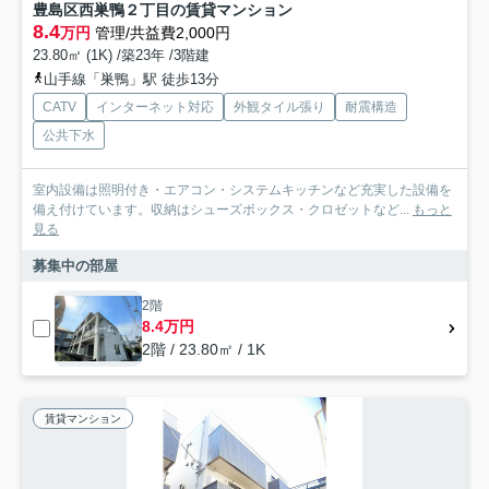
豊島区西巣鴨２丁目の賃貸マンション
8.4
万円
管理/共益費2,000円
23.80㎡ (1K) /築23年 /3階建
山手線「巣鴨」駅 徒歩13分
CATV
インターネット対応
外観タイル張り
耐震構造
公共下水
室内設備は照明付き・エアコン・システムキッチンなど充実した設備を
備え付けています。収納はシューズボックス・クロゼットなど...
もっと
見る
募集中の部屋
2階
8.4万円
2階 / 23.80㎡ / 1K
賃貸マンション