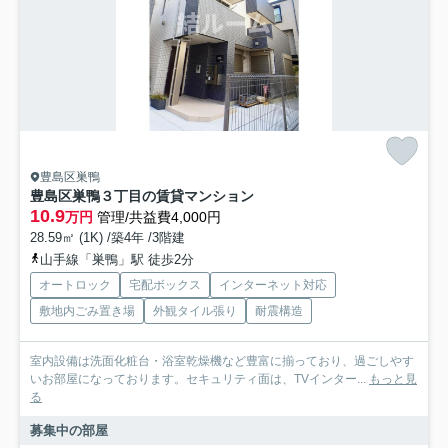
豊島区巣鴨
豊島区巣鴨３丁目の賃貸マンション
10.9
万円
管理/共益費4,000円
28.59㎡ (1K) /築4年 /3階建
山手線「巣鴨」駅 徒歩2分
オートロック
宅配ボックス
インターネット対応
敷地内ごみ置き場
外観タイル張り
耐震構造
室内設備は洗面化粧台・浴室乾燥機など豊富に揃っており、過ごしやす
いお部屋になっております。セキュリティ面は、TVインター...
もっと見
る
募集中の部屋