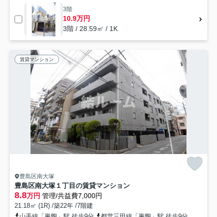
3階
10.9万円
3階 / 28.59㎡ / 1K
賃貸マンション
豊島区南大塚
豊島区南大塚１丁目の賃貸マンション
8.8
万円
管理/共益費7,000円
21.18㎡ (1R) /築22年 /7階建
山手線「巣鴨」駅 徒歩9分
都営三田線「巣鴨」駅 徒歩9分