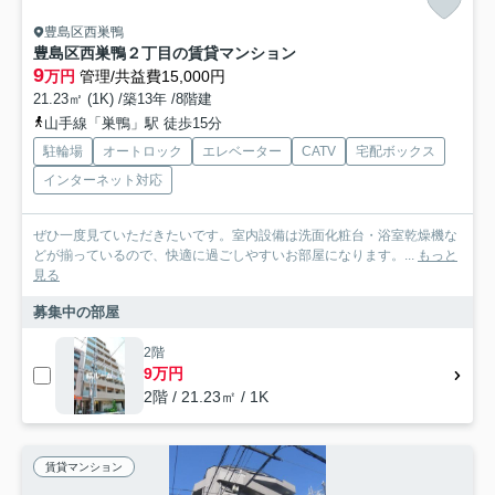
豊島区西巣鴨
豊島区西巣鴨２丁目の賃貸マンション
9
万円
管理/共益費15,000円
21.23㎡ (1K) /築13年 /8階建
山手線「巣鴨」駅 徒歩15分
駐輪場
オートロック
エレベーター
CATV
宅配ボックス
インターネット対応
ぜひ一度見ていただきたいです。室内設備は洗面化粧台・浴室乾燥機な
どが揃っているので、快適に過ごしやすいお部屋になります。...
もっと
見る
募集中の部屋
2階
9万円
2階 / 21.23㎡ / 1K
賃貸マンション