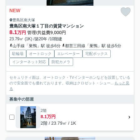
NEW
豊島区南大塚
豊島区南大塚１丁目の賃貸マンション
8.1
万円
管理/共益費9,000円
23.79㎡ (1K) /築20年 /10階建
山手線「巣鴨」駅 徒歩6分
都営三田線「巣鴨」駅 徒歩5分
駐輪場
オートロック
エレベーター
宅配ボックス
インターネット対応
防犯カメラ
セキュリティ面は、オートロック・TVインターホンなどを設置している
ので安全面でも優れております。収納はクロゼット・シュー...
もっと見
る
募集中の部屋
2階
8.1万円
2階 / 23.79㎡ / 1K