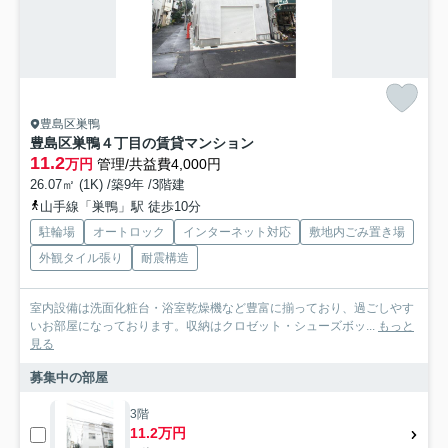
豊島区巣鴨
豊島区巣鴨４丁目の賃貸マンション
11.2
万円
管理/共益費4,000円
26.07㎡ (1K) /築9年 /3階建
山手線「巣鴨」駅 徒歩10分
駐輪場
オートロック
インターネット対応
敷地内ごみ置き場
外観タイル張り
耐震構造
室内設備は洗面化粧台・浴室乾燥機など豊富に揃っており、過ごしやす
いお部屋になっております。収納はクロゼット・シューズボッ...
もっと
見る
募集中の部屋
3階
11.2万円