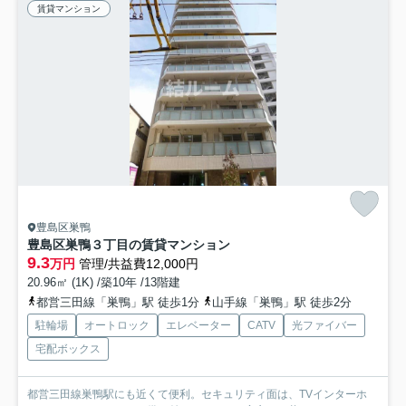
賃貸マンション
豊島区巣鴨
豊島区巣鴨３丁目の賃貸マンション
9.3
万円
管理/共益費12,000円
20.96㎡ (1K) /築10年 /13階建
都営三田線「巣鴨」駅 徒歩1分
山手線「巣鴨」駅 徒歩2分
駐輪場
オートロック
エレベーター
CATV
光ファイバー
宅配ボックス
都営三田線巣鴨駅にも近くて便利。セキュリティ面は、TVインターホ