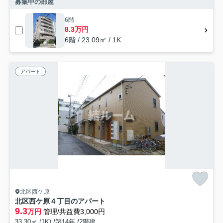
募集中の部屋
6階
8.3万円
6階 / 23.09㎡ / 1K
アパート
北区西ケ原
北区西ケ原４丁目のアパート
9.3
万円
管理/共益費3,000円
33.30㎡ (1K) /築14年 /2階建