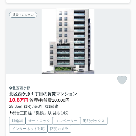
賃貸マンション
北区西ケ原
北区西ケ原１丁目の賃貸マンション
10.8
万円
管理/共益費10,000円
29.35㎡ (1R) /築8年 /11階建
都営三田線「巣鴨」駅 徒歩14分
駐輪場
オートロック
エレベーター
宅配ボックス
インターネット対応
防犯カメラ