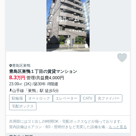
豊島区巣鴨
豊島区巣鴨１丁目の賃貸マンション
8.3
万円
管理/共益費4,000円
23.09㎡ (1K) /築30年 /8階建
山手線「巣鴨」駅 徒歩5分
駐輪場
オートロック
エレベーター
CATV
光ファイバー
宅配ボックス
共用部にはゴミ出し24時間OK・宅配ボックスなどが揃っております。
室内設備はエアコン・BS・照明付きなど充実した設備を備...
もっと見る