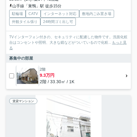
山手線「巣鴨」駅 徒歩15分
駐輪場
CATV
インターネット対応
敷地内ごみ置き場
外観タイル張り
24時間ゴミ出し可
TVインターフォン付きの、セキュリティに配慮した物件です。洗面化粧
台はコンセントや照明、大きな鏡などがついているので化粧...
もっと見
る
募集中の部屋
2階
9.3万円
2階 / 33.30㎡ / 1K
賃貸マンション