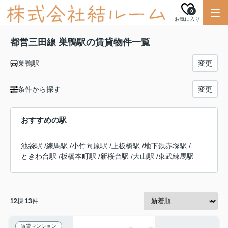
0
お気に入り
都営三田線 巣鴨駅の賃貸物件一覧
巣鴨駅
変更
条件から探す
変更
おすすめの駅
池袋駅
/
練馬駅
/
小竹向原駅
/
上板橋駅
/
地下鉄赤塚駅
/
ときわ台駅
/
板橋本町駅
/
新桜台駅
/
大山駅
/
東武練馬駅
12
棟
13
件
賃貸マンション