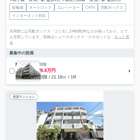
駐輪場
オートロック
エレベーター
CATV
宅配ボックス
インターネット対応
共用部には宅配ボックス・ゴミ出し24時間OKなどが揃っており、とて
も充実しています。収納はシューズボックス・クロゼットな...
もっと見
る
募集中の部屋
3階
8.8万円
3階 / 21.18㎡ / 1R
賃貸マンション